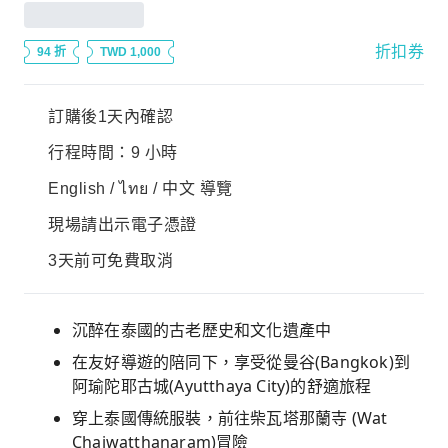
折扣券
94 折
TWD 1,000
訂購後1天內確認
行程時間：9 小時
English / ไทย / 中文 導覽
現場請出示電子憑證
3天前可免費取消
沉醉在泰國的古老歷史和文化遺產中
在友好導遊的陪同下，享受從曼谷(
Bangkok
)到
阿瑜陀耶古城(
Ayutthaya City
)的舒適旅程
穿上泰國傳統服裝，前往柴瓦塔那蘭寺 (Wat
Chaiwatthanaram)冒險