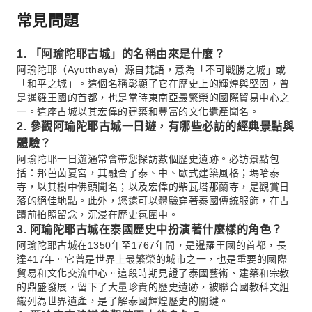
常見問題
1. 「阿瑜陀耶古城」的名稱由來是什麼？
阿瑜陀耶（Ayutthaya）源自梵語，意為「不可戰勝之城」或
「和平之城」。這個名稱彰顯了它在歷史上的輝煌與堅固，曾
是暹羅王國的首都，也是當時東南亞最繁榮的國際貿易中心之
一。這座古城以其宏偉的建築和豐富的文化遺產聞名。
2. 參觀阿瑜陀耶古城一日遊，有哪些必訪的經典景點與
體驗？
阿瑜陀耶一日遊通常會帶您探訪數個歷史遺跡。必訪景點包
括：邦芭茵夏宮，其融合了泰、中、歐式建築風格；瑪哈泰
寺，以其樹中佛頭聞名；以及宏偉的柴瓦塔那蘭寺，是觀賞日
落的絕佳地點。此外，您還可以體驗穿著泰國傳統服飾，在古
蹟前拍照留念，沉浸在歷史氛圍中。
3. 阿瑜陀耶古城在泰國歷史中扮演著什麼樣的角色？
阿瑜陀耶古城在1350年至1767年間，是暹羅王國的首都，長
達417年。它曾是世界上最繁榮的城市之一，也是重要的國際
貿易和文化交流中心。這段時期見證了泰國藝術、建築和宗教
的鼎盛發展，留下了大量珍貴的歷史遺跡，被聯合國教科文組
織列為世界遺產，是了解泰國輝煌歷史的關鍵。