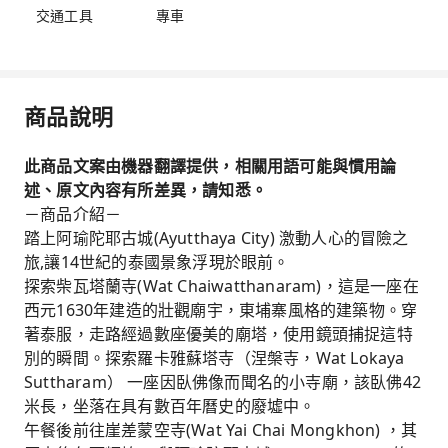
交通工具
專車
商品說明
此商品文案由機器翻譯提供，相關用語可能與慣用論
述、原文內容有所差異，請知悉。
－商品介紹－
踏上阿瑜陀耶古城(Ayutthaya City) 激動人心的冒險之
旅,讓14世紀的泰國景象浮現於眼前。
探索柴瓦塔蘭寺(
Wat Chaiwatthanaram
)，這是一座在
西元1630年建造的壯觀廟宇，東埔寨風格的建築物。穿
著泰服，走路經過數座優美的廟塔，使用鏡頭捕捉這特
別的瞬間。探索羅卡雅蘇塔寺（涅槃寺，Wat Lokaya
Suttharam） 一座因臥佛像而聞名的小寺廟，該臥佛42
米長，坐落在具有數百年曆史的廢墟中。
午餐後前往崖差蒙空寺(Wat Yai Chai Mongkhon) ，其