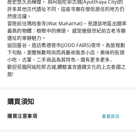
歷史悠久而輝煌。 與阿瑜陀耶古城(Ayutthaya City)的
許多其他古代遺址不同，這座寺廟在僧侶居住的地方仍
然很活躍。
冒險前往瑪哈泰寺(
Wat Mahathat
)，見證該地區出鏡率
最高的物體：樹根中的佛頭。 感受幾個世紀前古老寺廟
遺址的寧靜魅力。
返回曼谷，造訪喬德夜市(
JODD FAIRS
)夜市，為旅程劃
下句點，瀏覽無數時尚而具藝術氣息小店，美味的街頭
小吃、古董、二手商品為其特色，還有更多更多..
歡迎蒞臨阿瑜陀耶古城,體驗富含遺蹟文化的上古泰國之
旅!
購買須知
購買注意事項
重要資訊