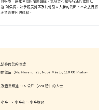
知的祕境，遠離喧囂的旅遊路線。驚嘆於布拉格城堡的雄偉壯
翰·列儂牆，並參觀展覽區及其他引人入勝的景點。本次旅行將
真正意義非凡的旅程。
訊請參閱您的憑證
orenci 29, Nové Město, 110 00 Praha-
重超過 115 公斤（220 磅）的人士
小時、2 小時和 3 小時旅遊