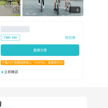
6
折扣券
TWD 300
選擇方案
下載APP首購結帳輸入「APP90」滿額現折90
立即確認
情