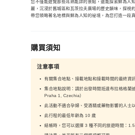
您不僅能遊覽那些耳熟能詳的景點，還能探索鮮為人
麗，沉浸於舊城區和瓦茨拉夫廣場的歷史韻味，探視約
帶您領略著名地標與鮮為人知的祕境，為您打造一段
購買須知
注意事項
有關集合地點、接載地點和接載時間的最終資
集合地點說明：請於出發時間抵達布拉格格蘭迪爾飯店（Na Fl
Praha 1, Czechia）
此活動不適合孕婦、受酒精或藥物影響的人士以及體
此行程的最低年齡為 10 歲
結帳時，您可以選擇 3 種不同的旅遊時間：1.5 