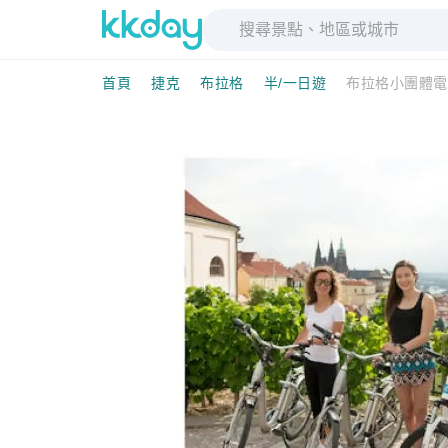
首頁
捷克
布拉格
半/一日遊
布拉格小團體電