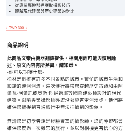
從專業導遊那裡獲取攝影技巧
體驗現代建築與歷史建築的對比
TWD 300
商品說明
此商品文案由機器翻譯提供，相關用語可能與慣用論
述、原文內容有所差異，請知悉。
-你可以期待什麼-
柏林是個擁有許多不同景點的城市。繁忙的城市生活和
和諧的運河河流。這次健行將帶您穿越歷史古蹟和由阿
爾瓦·阿爾託或奧斯卡·尼邁耶等國際建築師設計的現代
建築。跟隨專業攝影師導遊沿著施普雷河漫步，他們將
確保您捕捉到普通旅行中無法拍攝到的影像。
無論您是初學者還是經驗豐富的攝影師，您的導遊都會
確保您度過一次難忘的旅行，並以對相機更有信心的方