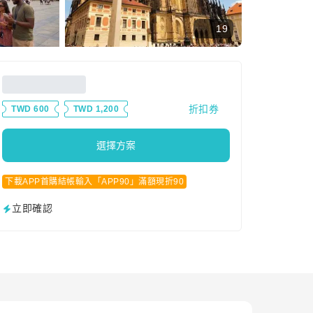
19
折扣券
TWD 600
TWD 1,200
選擇方案
下載APP首購結帳輸入「APP90」滿額現折90
立即確認