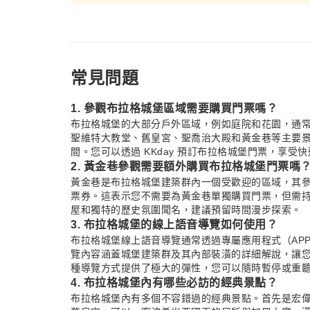
常見問題
1. 參觀布拉格城堡區域需要購買門票嗎？
布拉格城堡的大部分戶外區域，例如庭院和花園，通
聖維特大教堂、舊皇宮、聖喬治大殿和黃金巷等主要
間。您可以透過 KKday 預訂布拉格城堡門票，享
2. 黃金巷參觀需要額外購買布拉格城堡門票嗎
黃金巷是布拉格城堡建築群內一個受歡迎的區域，其
票券。這表示您不需要為黃金巷單獨購買門票，但需
屋和獨特的歷史氛圍聞名，建議預留時間漫步探索。
3. 布拉格城堡的線上語音導覽如何使用？
布拉格城堡線上語音導覽通常透過專屬應用程式（AP
覽內容涵蓋城堡建築群及其內部裝潢的詳細解說，讓
種導覽方式提供了極大的彈性，您可以隨時暫停或重
4. 布拉格城堡內有哪些必訪的經典景點？
布拉格城堡內有多個不容錯過的經典景點。首先是宏