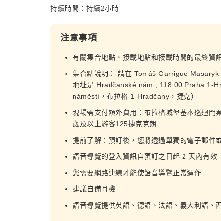
持續時間：持續2小時
注意事項
有關集合地點、接載地點和接載時間的最終資
集合點說明： 請在 Tomáš Garrigue Mas
地址是 Hradčanské nám., 118 00 Prah
náměstí，布拉格 1-Hradčany，捷克）
現場需支付額外費用：布拉格城堡基本巡迴門票成
歲及以上游客125捷克克朗
提前了解：預訂後，您將透過單獨的電子郵件
語音導覽的登入資訊自預訂之日起 2 天內有效
您需要網路連線才能使語音導覽正常運作
建議自備耳機
語音導覽提供英語、德語、法語、義大利語、