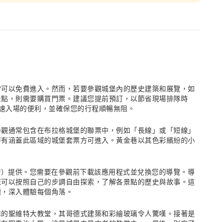
常可以免費進入。然而，若要參觀城堡內的歷史建築和展覽，如
景點，則需要購買門票。建議您提前預訂，以節省現場排隊時
受快速入場的便利，並確保您的行程順暢無阻。
？
參觀通常包含在布拉格城堡的聯票中，例如「長線」或「短線」
持有涵蓋此區域的城堡套票方可進入。黃金巷以其色彩繽紛的小
P）提供。您需要在參觀前下載該應用程式並兌換您的導覽。導
您可以按照自己的步調自由探索，了解各景點的歷史與故事。這
聽，深入體驗每個角落。
偉的聖維特大教堂，其哥德式建築和彩繪玻璃令人驚嘆。接著是