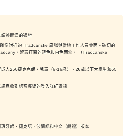
訊請參閱您的憑證
aryk 雕像附近的 Hradčanské 廣場與當地工作人員會面。確切的
a 1-Hradčany。留意打開的藍色和白色雨傘。 （Hradčanské
人250捷克克朗，兒童（6-16歲）、26歲以下大學生和65
或訊息收到語音導覽的登入詳細資訊
西班牙語、捷克語、波蘭語和中文（簡體）版本