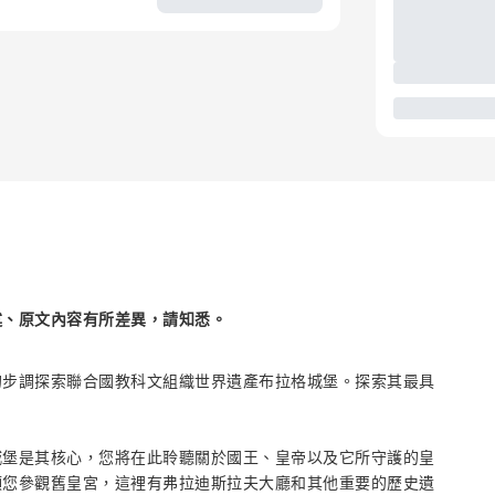
述、原文內容有所差異，請知悉。
的步調探索聯合國教科文組織世界遺產布拉格城堡。探索其最具
。
城堡是其核心，您將在此聆聽關於國王、皇帝以及它所守護的皇
領您參觀舊皇宮，這裡有弗拉迪斯拉夫大廳和其他重要的歷史遺