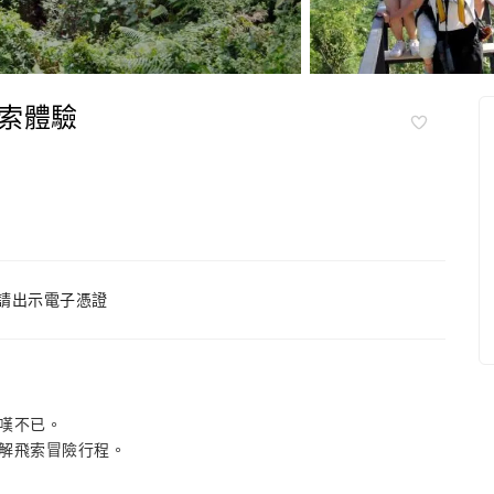
索體驗
請出示電子憑證
嘆不已。
解飛索冒險行程。