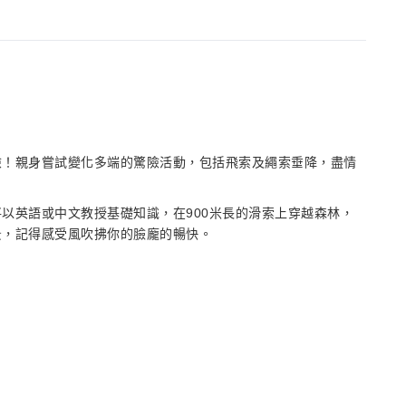
險！親身嘗試變化多端的驚險活動，包括飛索及繩索垂降，盡情
以英語或中文教授基礎知識，在900米長的滑索上穿越森林，
景，記得感受風吹拂你的臉龐的暢快。