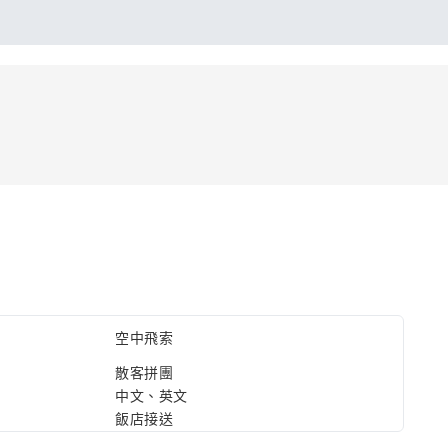
空中飛索
散客拼團
中文、英文
飯店接送