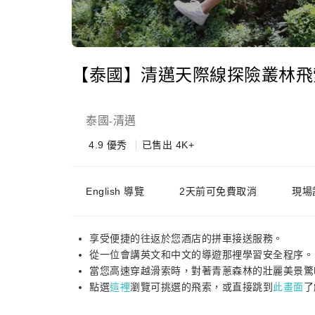
【泰國】清邁天際線探險叢林飛
泰國
清邁
-
4.9
優秀
已售出 4K+
English 導覽
2天前可免費取消
現場
享受便捷的往返於您酒店的拼車接送服務。
從一位會講英文和中文的導遊那裡學習安全程序。
當您高速穿越滑索時，對著青蔥森林的壯麗美景驚
點選
這裡
瀏覽可挑選的飛索，或直接跳到
此畫面
了