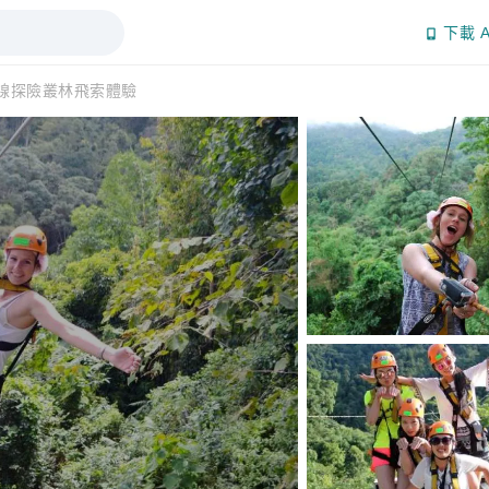
下載 A
線探險叢林飛索體驗