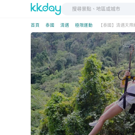
首頁
泰國
清邁
極限運動
【泰國】清邁天際