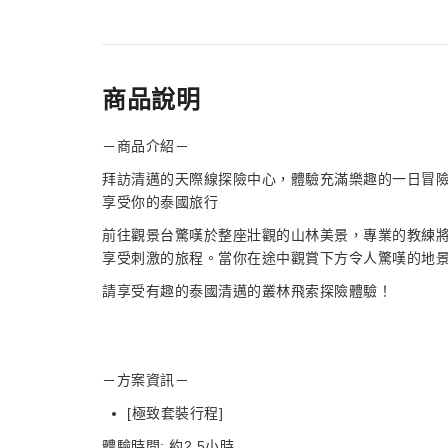
商品說明
－商品介紹－
拜訪清邁的天際線探險中心，體驗充滿樂趣的一日冒
享受你的泰國旅行
前往觀景台驚嘆於整座壯觀的山林美景，專業的教練將
享受刺激的旅程。當你在途中觀賞下方令人驚嘆的地
請享受有趣的泰國清邁的叢林飛索探險體驗！
－方案資訊－
[極致套裝行程]
體驗時間: 約2.5小時