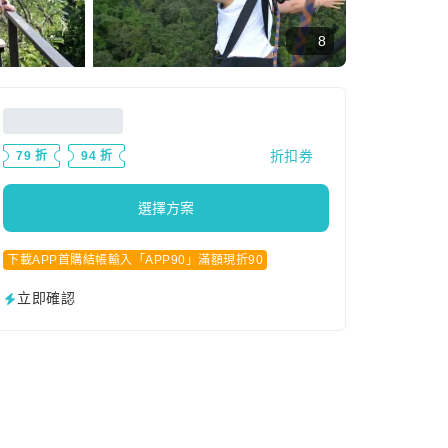
8
折扣券
79 折
94 折
選擇方案
下載APP首購結帳輸入「APP90」滿額現折90
立即確認