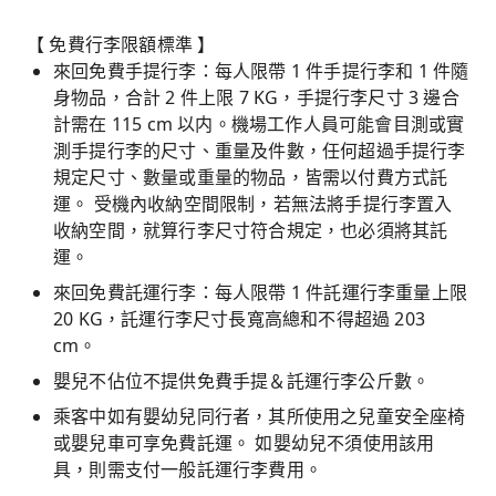
【 免費行李限額標準 】
來回免費手提行李：每人限帶 1 件手提行李和 1 件隨
身物品，合計 2 件上限 7 KG，手提行李尺寸 3 邊合
計需在 115 cm 以内。機場工作人員可能會目測或實
測手提行李的尺寸、重量及件數，任何超過手提行李
規定尺寸、數量或重量的物品，皆需以付費方式託
運。 受機內收納空間限制，若無法將手提行李置入
收納空間，就算行李尺寸符合規定，也必須將其託
運。
來回免費託運行李：每人限帶 1 件託運行李重量上限
20 KG，託運行李尺寸長寬高總和不得超過 203
cm。
嬰兒不佔位不提供免費手提＆託運行李公斤數。
乘客中如有嬰幼兒同行者，其所使用之兒童安全座椅
或嬰兒車可享免費託運。 如嬰幼兒不須使用該用
具，則需支付一般託運行李費用。