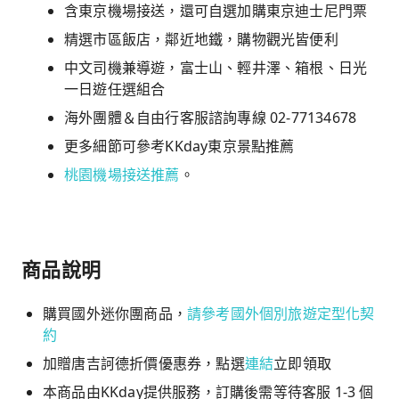
含東京機場接送，還可自選加購東京迪士尼門票
精選市區飯店，鄰近地鐵，購物觀光皆便利
中文司機兼導遊，富士山、輕井澤、箱根、日光
一日遊任選組合
海外團體＆自由行客服諮詢專線 02-77134678
更多細節可參考KKday東京景點推薦
桃園機場接送推薦
。
商品說明
購買國外迷你團商品，
請參考國外個別旅遊定型化契
約
加贈唐吉訶德折價優惠券，點選
連結
立即領取
本商品由KKday提供服務，訂購後需等待客服 1-3 個