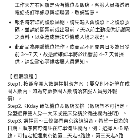
工作天左右回覆是否有機位＆飯店，客服人員將透過
電話或訂單訊息與您聯繫，敬請留意。
報名時若您的護照過期，請先輸入舊護照上之護照號
碼，並請於開票前或出發前 7 天以前主動提供新護照
之資料，以免造成無法登機或入境之狀況。
此商品為團體機位操作，依商品不同開票日多為出發
前 3～7 天，故憑證確認單將於出發前 4~7 天會提
供，請您耐心等候客服人員通知。
【 選購流程 】
Step1. 按照參團人數選擇對應方案（ 嬰兒則不計算在成
團人數內，如為奇數參團人數請洽客服人員另外報
價）。
Step2. KKday 確認機位＆飯店安排（飯店恕不可指定，
房型選擇雙人房一大床或雙床房請於備註欄內註明）。
Step3. 選擇兩～三條熱門東京路線組合，希望一日遊的
日期、順序皆可備註在訂單備註欄內，例：選擇 A+B 路
線，可指定抵達東京後第二天走B路線，第三天走A路