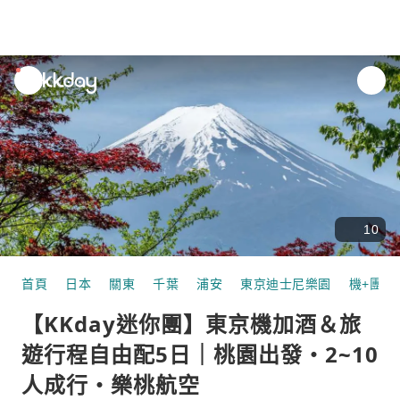
unread
notifications
10
首頁
日本
關東
千葉
浦安
東京迪士尼樂園
機+團體
【KKday迷你團】東京機加酒＆旅
遊行程自由配5日｜桃園出發・2~10
人成行・樂桃航空