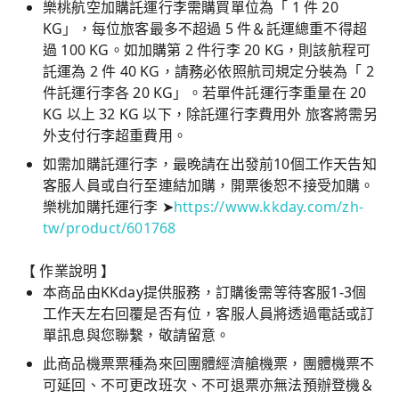
樂桃航空加購託運行李需購買單位為「 1 件 20
KG」，每位旅客最多不超過 5 件＆託運總重不得超
過 100 KG。如加購第 2 件行李 20 KG，則該航程可
託運為 2 件 40 KG，請務必依照航司規定分裝為「 2
件託運行李各 20 KG」。若單件託運行李重量在 20
KG 以上 32 KG 以下，除託運行李費用外 旅客將需另
外支付行李超重費用。
如需加購託運行李，最晚請在出發前10個工作天告知
客服人員或自行至連結加購，開票後恕不接受加購。
樂桃加購托運行李 ➤
https://www.kkday.com/zh-
tw/product/601768
【 作業說明 】
本商品由KKday提供服務，訂購後需等待客服1-3個
工作天左右回覆是否有位，客服人員將透過電話或訂
單訊息與您聯繫，敬請留意。
此商品機票票種為來回團體經濟艙機票，團體機票不
可延回、不可更改班次、不可退票亦無法預辦登機＆