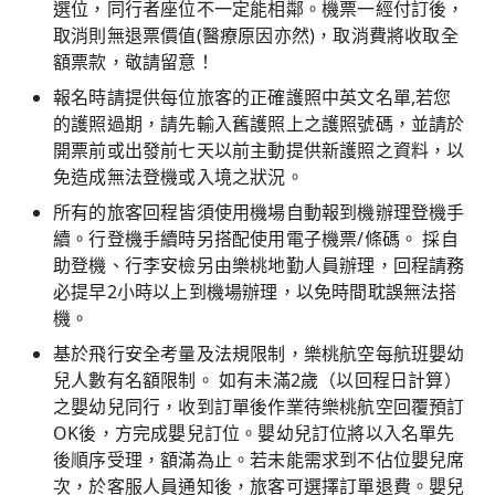
選位，同行者座位不一定能相鄰。機票一經付訂後，
取消則無退票價值(醫療原因亦然)，取消費將收取全
額票款，敬請留意！
報名時請提供每位旅客的正確護照中英文名單,若您
的護照過期，請先輸入舊護照上之護照號碼，並請於
開票前或出發前七天以前主動提供新護照之資料，以
免造成無法登機或入境之狀況。
所有的旅客回程皆須使用機場自動報到機辦理登機手
續。行登機手續時另搭配使用電子機票/條碼。 採自
助登機、行李安檢另由樂桃地勤人員辦理，回程請務
必提早2小時以上到機場辦理，以免時間耽誤無法搭
機。
基於飛行安全考量及法規限制，樂桃航空每航班嬰幼
兒人數有名額限制。 如有未滿2歲（以回程日計算）
之嬰幼兒同行，收到訂單後作業待樂桃航空回覆預訂
OK後，方完成嬰兒訂位。嬰幼兒訂位將以入名單先
後順序受理，額滿為止。若未能需求到不佔位嬰兒席
次，於客服人員通知後，旅客可選擇訂單退費。嬰兒