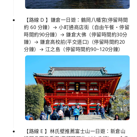
【路線 D 】鎌倉一日遊：鶴岡八幡宮(停留時間
約 60 分鐘）→ 小町通商店街（自由午餐・停留
時間約90分鐘）→ 鎌倉大佛（停留時間約30分
鐘）→ 鎌倉高校前(平交道口)（停留時間約20
分鐘）→ 江之島（停留時間約90~120分鐘）
【路線 E 】林氏壁推薦富士山一日遊：新倉山