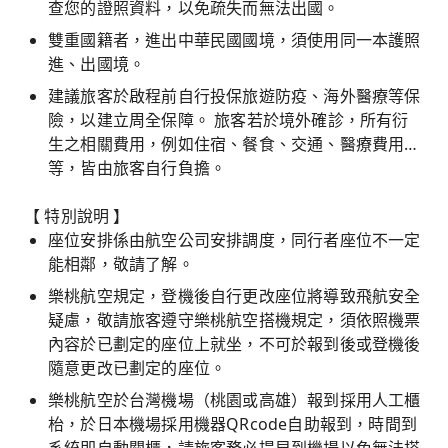
查您的證照資料，以免疏失而無法出國。
雙重國籍者，進出中華民國國境，須使用同一本護照
進、出國境。
建議旅客於啟程前自行投保旅遊防疫、海外醫療等保
險，以建立周全保障。 旅客若於境外確診，所有衍
生之相關費用，例如住宿、餐食、交通、醫療費用…
等，皆由旅客自行負擔。
【 特別說明 】
座位安排係由航空公司安排調度，同行者座位不一定
能相鄰，敬請了解。
樂桃航空規定，登機後自行更改座位將導致飛航安全
疑慮，敬請旅客遵守樂桃航空搭機規定，須依照機票
內容於已劃定的座位上就坐，不可於報到後或登機後
隨意更改已劃定的座位。
樂桃航空於台灣機場（桃園或高雄）報到採用人工櫃
枱，於日本機場採用機器QRcode自助報到，時間到