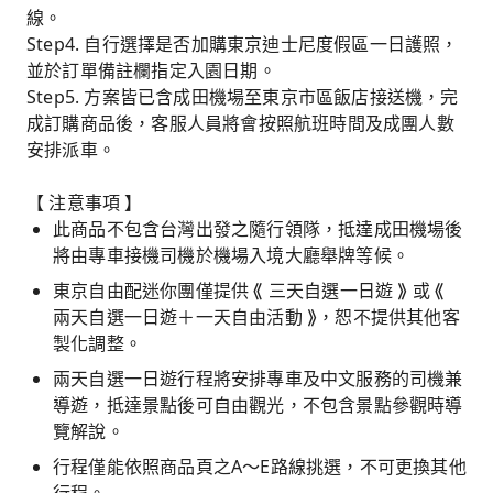
線。
Step4. 自行選擇是否加購東京迪士尼度假區一日護照，
並於訂單備註欄指定入園日期。
Step5. 方案皆已含成田機場至東京市區飯店接送機，完
成訂購商品後，客服人員將會按照航班時間及成團人數
安排派車。
【 注意事項 】
此商品不包含台灣出發之隨行領隊，抵達成田機場後
將由專車接機司機於機場入境大廳舉牌等候。
東京自由配迷你團僅提供 ⟪ 三天自選一日遊 ⟫ 或 ⟪
兩天自選一日遊＋一天自由活動 ⟫，恕不提供其他客
製化調整。
兩天自選一日遊行程將安排專車及中文服務的司機兼
導遊，抵達景點後可自由觀光，不包含景點參觀時導
覽解說。
行程僅能依照商品頁之A～E路線挑選，不可更換其他