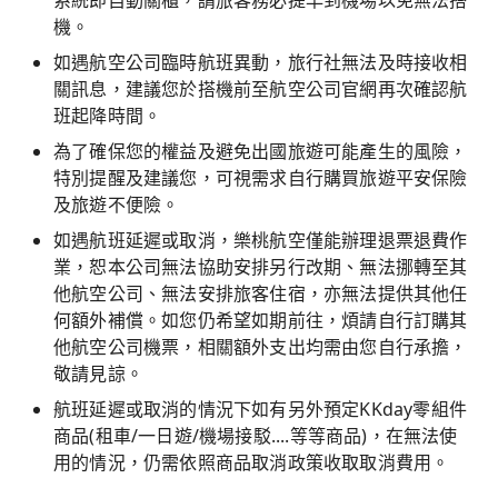
系統即自動關櫃，請旅客務必提早到機場以免無法搭
機。
如遇航空公司臨時航班異動，旅行社無法及時接收相
關訊息，建議您於搭機前至航空公司官網再次確認航
班起降時間。
為了確保您的權益及避免出國旅遊可能產生的風險，
特別提醒及建議您，可視需求自行購買旅遊平安保險
及旅遊不便險。
如遇航班延遲或取消，樂桃航空僅能辦理退票退費作
業，恕本公司無法協助安排另行改期、無法挪轉至其
他航空公司、無法安排旅客住宿，亦無法提供其他任
何額外補償。如您仍希望如期前往，煩請自行訂購其
他航空公司機票，相關額外支出均需由您自行承擔，
敬請見諒。
航班延遲或取消的情況下如有另外預定KKday零組件
商品(租車/一日遊/機場接駁....等等商品)，在無法使
用的情況，仍需依照商品取消政策收取取消費用。