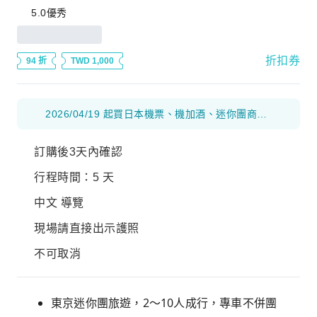
5.0
優秀
折扣券
94 折
TWD 1,000
2026/04/19 起買日本機票、機加酒、迷你團商品加碼贈送 yoxi 日本乘車金 $100(台幣)，數量有限送完為止！ ※確認機位或機位＋飯店OK後，客服人員將主動提供兌換流程及頁面，訂購時請留意
訂購後3天內確認
行程時間：5 天
中文 導覽
現場請直接出示護照
不可取消
東京迷你團旅遊，2～10人成行，專車不併團