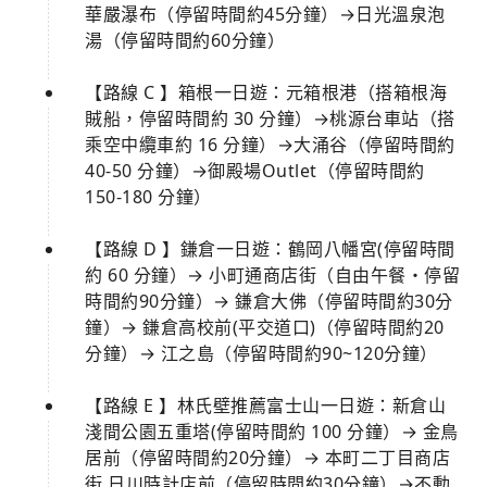
華嚴瀑布（停留時間約45分鐘）→日光溫泉泡
湯（停留時間約60分鐘）
【路線 C 】箱根一日遊：元箱根港（搭箱根海
賊船，停留時間約 30 分鐘）→桃源台車站（搭
乘空中纜車約 16 分鐘）→大涌谷（停留時間約
40-50 分鐘）→御殿場Outlet（停留時間約
150-180 分鐘）
【路線 D 】鎌倉一日遊：鶴岡八幡宮(停留時間
約 60 分鐘）→ 小町通商店街（自由午餐・停留
時間約90分鐘）→ 鎌倉大佛（停留時間約30分
鐘）→ 鎌倉高校前(平交道口)（停留時間約20
分鐘）→ 江之島（停留時間約90~120分鐘）
【路線 E 】林氏壁推薦富士山一日遊：新倉山
淺間公園五重塔(停留時間約 100 分鐘）→ 金鳥
居前（停留時間約20分鐘）→ 本町二丁目商店
街 日川時計店前（停留時間約30分鐘）→不動