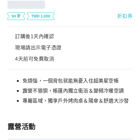
折扣券
94 折
TWD 1,000
訂購後1天內確認
現場請出示電子憑證
4天前可免費取消
免煩惱，一個背包就能無憂入住超美星空帳
露營不狼狽，帳篷內獨立衛浴＆變頻冷暖空調
專屬區域，獨享戶外烤肉桌＆陽傘＆舒適大沙發
露營活動