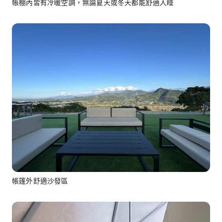
帳棚內皆有冷暖空調，無論夏天或冬天都能舒適入睡
帳篷外舒適沙發區