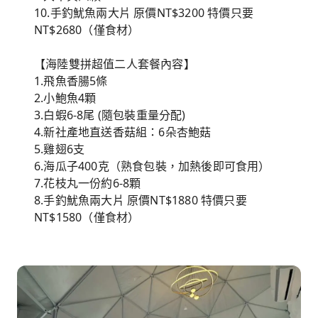
10.手釣魷魚兩大片 原價NT$3200 特價只要
NT$2680（僅食材）
【海陸雙拼超值二人套餐內容】
1.飛魚香腸5條
2.小鮑魚4顆
3.白蝦6-8尾 (隨包裝重量分配)
4.新社產地直送香菇組：6朵杏鮑菇
5.雞翅6支
6.海瓜子400克（熟食包裝，加熱後即可食用）
7.花枝丸一份約6-8顆
8.手釣魷魚兩大片 原價NT$1880 特價只要
NT$1580（僅食材）