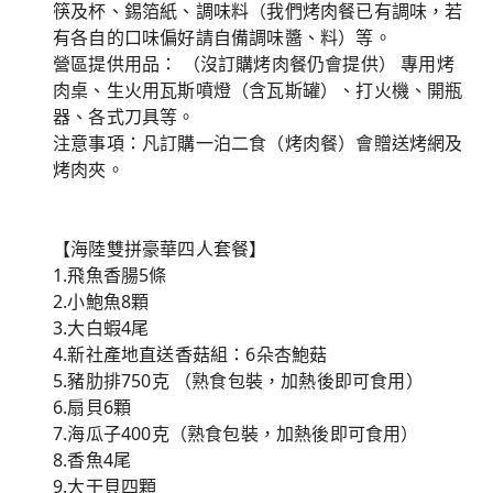
筷及杯、錫箔紙、調味料（我們烤肉餐已有調味，若
有各自的口味偏好請自備調味醬、料）等。
營區提供用品： （沒訂購烤肉餐仍會提供） 專用烤
肉桌、生火用瓦斯噴燈（含瓦斯罐）、打火機、開瓶
器、各式刀具等。
注意事項：凡訂購一泊二食（烤肉餐）會贈送烤網及
烤肉夾。
【海陸雙拼豪華四人套餐】
1.飛魚香腸5條
2.小鮑魚8顆
3.大白蝦4尾
4.新社產地直送香菇組：6朵杏鮑菇
5.豬肋排750克 （熟食包裝，加熱後即可食用）
6.扇貝6顆
7.海瓜子400克（熟食包裝，加熱後即可食用）
8.香魚4尾
9.大干貝四顆