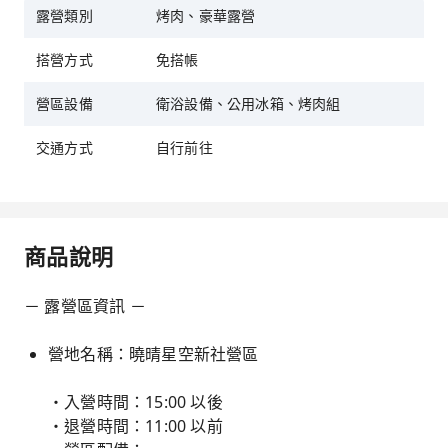
露營類別
烤肉、豪華露營
搭營方式
免搭帳
營區設備
衛浴設備、公用冰箱、烤肉組
交通方式
自行前往
商品說明
－ 露營區資訊 －
營地名稱：曉晴星空新社營區
・入營時間：15:00 以後
・退營時間：11:00 以前