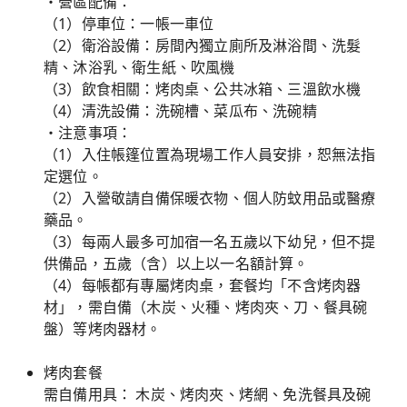
・營區配備：
（1）停車位：一帳一車位
（2）衛浴設備：房間內獨立廁所及淋浴間、洗髮
精、沐浴乳、衛生紙、吹風機
（3）飲食相關：烤肉桌、公共冰箱、三溫飲水機
（4）清洗設備：洗碗槽、菜瓜布、洗碗精
・注意事項：
（1）入住帳篷位置為現場工作人員安排，恕無法指
定選位。
（2）入營敬請自備保暖衣物、個人防蚊用品或醫療
藥品。
（3）每兩人最多可加宿一名五歲以下幼兒，但不提
供備品，五歲（含）以上以一名額計算。
（4）每帳都有專屬烤肉桌，套餐均「不含烤肉器
材」，需自備（木炭、火種、烤肉夾、刀、餐具碗
盤）等烤肉器材。
烤肉套餐
需自備用具： 木炭、烤肉夾、烤網、免洗餐具及碗