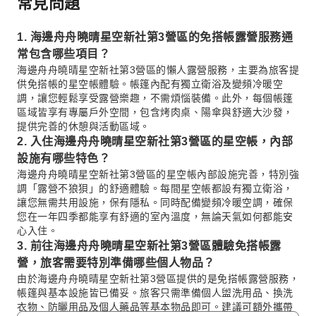
常見問題
1. 海邊舟舟曉晴星空新社第3營區的免搭帳露營服務通
常包含哪些項目？
海邊舟舟曉晴星空新社第3營區的懶人露營服務，主要為旅客提
供免搭帳的星空帳體驗。帳篷內配有獨立衛浴及變頻冷暖空
調，讓您輕鬆享受露營樂趣，不需煩惱裝備。此外，每個帳篷
區域皆享有專屬戶外空間，包含烤肉桌、陽傘與舒適大沙發，
提供完善的休憩與活動區域。
2. 入住海邊舟舟曉晴星空新社第3營區的星空帳，內部
設施有哪些特色？
海邊舟舟曉晴星空新社第3營區的星空帳內部設施完善，特別強
調「露營不狼狽」的舒適體驗。每間星空帳都設有獨立衛浴，
讓您無需共用設施，保有隱私。同時配備變頻冷暖空調，確保
您在一年四季都能享有舒適的室內溫度，無論天氣如何都能安
心入住。
3. 前往海邊舟舟曉晴星空新社第3營區體驗免搭帳露
營，旅客需要特別準備哪些個人物品？
由於海邊舟舟曉晴星空新社第3營區提供的是免搭帳露營服務，
帳篷與基本設施皆已備妥。旅客只需準備個人盥洗用品、換洗
衣物、防曬用品及個人藥品等基本物品即可。建議可額外攜帶