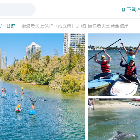
下載 A
/一日遊
衝浪者天堂SUP（站立槳）之旅| 衝浪者天堂黃金海岸