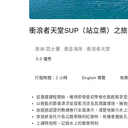
衝浪者天堂SUP（站立槳）之旅
澳洲
昆士蘭
黃金海岸
衝浪者天堂
-
,
,
5.0
優秀
行程時間：2 小時
English 導覽
有
從基礎課程開始，確保即使是初學者也能輕鬆享受
以輕鬆的節奏漂浮並探索河流及其周圍環境，擁抱
由經過認證的教練進行全面演示，清楚地展示水上
穿過麥金托什島公園寧靜的紅樹林，有機會邂逅孔
上課時拍照，記錄水上的歡樂時刻