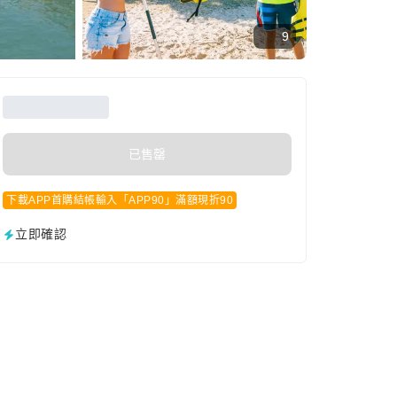
9
已售罄
下載APP首購結帳輸入「APP90」滿額現折90
立即確認