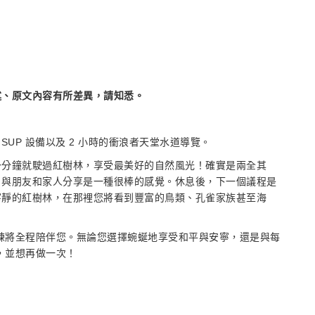
述、原文內容有所差異，請知悉。
SUP 設備以及 2 小時的衝浪者天堂水道導覽。
一分鐘就駛過紅樹林，享受最美好的自然風光！確實是兩全其
片與朋友和家人分享是一種很棒的感覺。休息後，下一個議程是
寧靜的紅樹林，在那裡您將看到豐富的鳥類、孔雀家族甚至海
教練將全程陪伴您。無論您選擇蜿蜒地享受和平與安寧，還是與每
，並想再做一次！