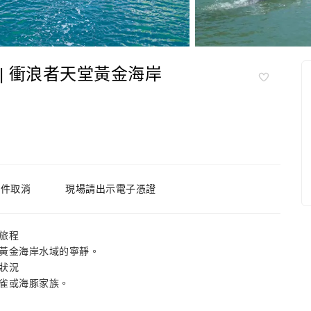
| 衝浪者天堂黃金海岸
條件取消
現場請出示電子憑證
旅程
黃金海岸水域的寧靜。
狀況
雀或海豚家族。