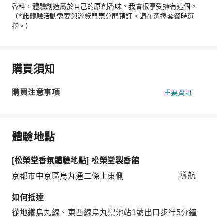
香料，體驗創造屬於自己的原創香味。我會很享受擁有這個。
（*此體驗活動需要與遊覽門票分開預訂。請在選擇套餐時選
擇。）
購買須知
購買注意事項
重要資訊
體驗地點
[松榮堂香氛體驗地點] 松榮堂製香館
京都市中京區烏丸通二條上東側
導航
如何抵達
從地鐵烏丸線、東西線烏丸禦池站1號出口步行5分鐘