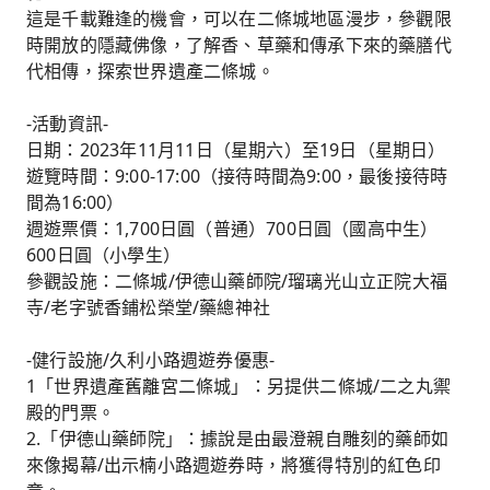
這是千載難逢的機會，可以在二條城地區漫步，參觀限
時開放的隱藏佛像，了解香、草藥和傳承下來的藥膳代
代相傳，探索世界遺產二條城。
-活動資訊-
日期：2023年11月11日（星期六）至19日（星期日）
遊覽時間：9:00-17:00（接待時間為9:00，最後接待時
間為16:00）
週遊票價：1,700日圓（普通）700日圓（國高中生）
600日圓（小學生）
參觀設施：二條城/伊德山藥師院/瑠璃光山立正院大福
寺/老字號香鋪松榮堂/藥總神社
-健行設施/久利小路週遊券優惠-
1「世界遺產舊離宮二條城」：另提供二條城/二之丸禦
殿的門票。
2.「伊德山藥師院」：據說是由最澄親自雕刻的藥師如
來像揭幕/出示楠小路週遊券時，將獲得特別的紅色印