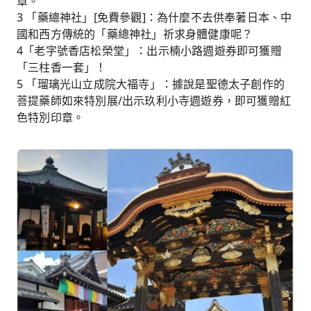
章。
3 「藥總神社」[免費參觀]：為什麼不去供奉著日本、中
國和西方傳統的「藥總神社」祈求身體健康呢？
4「老字號香店松榮堂」：出示楠小路週遊券即可獲贈
「三柱香一套」！
5 「瑠璃光山立成院大福寺」：據說是聖德太子創作的
菩提藥師如來特別展/出示玖利小寺週遊券，即可獲贈紅
色特別印章。