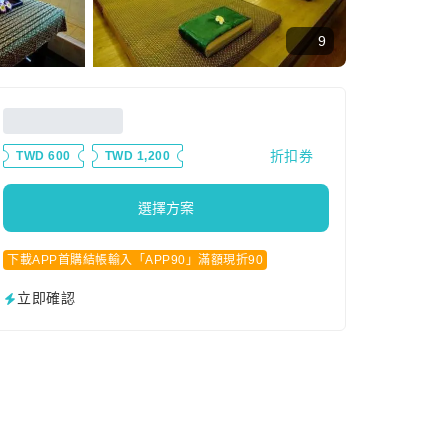
9
折扣券
TWD 600
TWD 1,200
選擇方案
下載APP首購結帳輸入「APP90」滿額現折90
立即確認