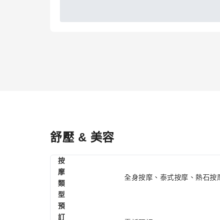
舒壓 & 美容
按
摩
全身按摩、泰式按摩、熱石按
類
型
預
訂