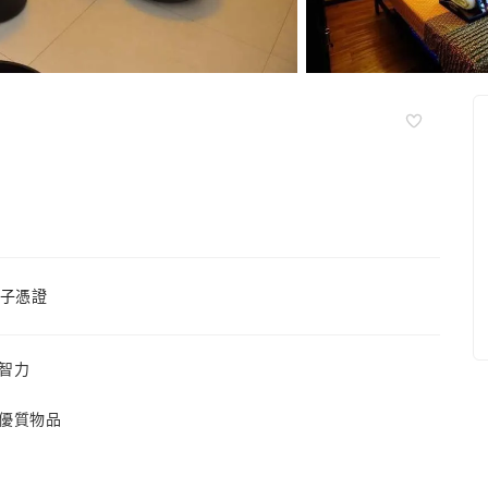
子憑證
智力
優質物品