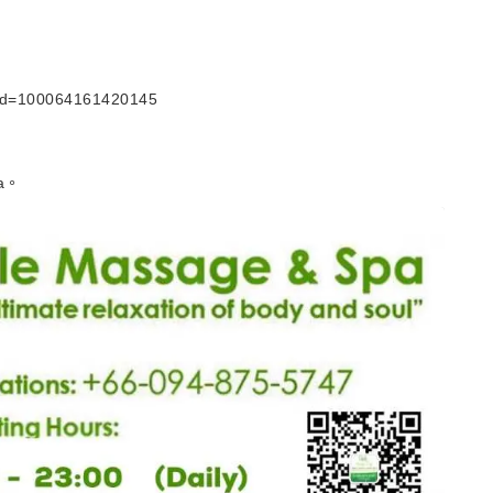
?id=100064161420145
a。