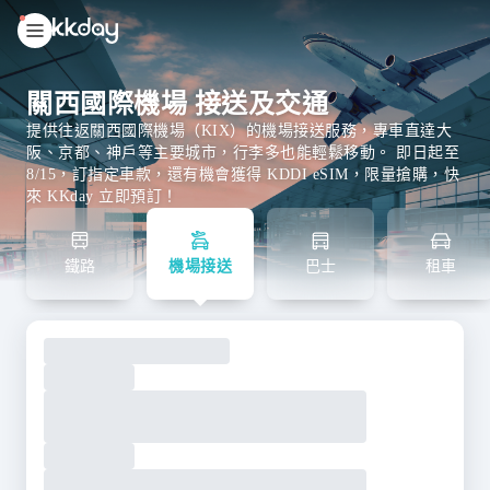
unread
notifications
關西國際機場 接送及交通
提供往返關西國際機場（KIX）的機場接送服務，專車直達大
阪、京都、神戶等主要城市，行李多也能輕鬆移動。 即日起至
8/15，訂指定車款，還有機會獲得 KDDI eSIM，限量搶購，快
來 KKday 立即預訂！
鐵路
機場接送
巴士
租車