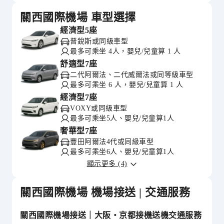
關西國際機場 車型選擇
經濟型5座
普銳斯或同級車型
最多可乘坐 4人，嬰兒/兒童算 1 人
舒適型7座
二代阿爾法、二代威爾法或同等級車型
最多可乘坐 6 人，嬰兒/兒童算 1 人
經濟型7座
VOXY或同級車型
最多可乘坐5人、嬰兒/兒童算1人
奢華型7座
豐田阿爾法4代或同級車型
最多可乘坐6人、嬰兒/兒童算1人
顯示更多 (4)
關西國際機場 機場接送 | 交通服務
關西國際機場接送｜大阪・京都接機送機交通服務