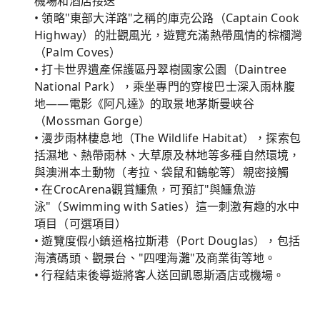
機場和酒店接送
• 領略"東部大洋路"之稱的庫克公路（Captain Cook
Highway）的壯觀風光，遊覽充滿熱帶風情的棕櫚灣
（Palm Coves）
• 打卡世界遺產保護區丹翠樹國家公園（Daintree
National Park），乘坐專門的穿梭巴士深入雨林腹
地——電影《阿凡達》的取景地茅斯曼峽谷
（Mossman Gorge）
• 漫步雨林棲息地（The Wildlife Habitat），探索包
括濕地、熱帶雨林、大草原及林地等多種自然環境，
與澳洲本土動物（考拉、袋鼠和鶴鴕等）親密接觸
• 在CrocArena觀賞鱷魚，可預訂"與鱷魚游
泳"（Swimming with Saties）這一刺激有趣的水中
項目（可選項目）
• 遊覽度假小鎮道格拉斯港（Port Douglas），包括
海濱碼頭、觀景台、"四哩海灘"及商業街等地。
• 行程結束後導遊將客人送回凱恩斯酒店或機場。