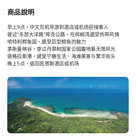
商品說明
早上9点，中文司机导游到酒店或机场迎接客人
驶过“东部大洋路”库克公路，在棕榈湾感受热带风情
哈特利鳄鱼园，感受巨型鳄鱼的魅力
茅斯曼峡谷，穿过丹翠树国家公园腹地看无限风光
道格拉斯港，感受宁静生活、海滩美景与繁华街头
晚上5点，返回凯恩斯酒店或机场