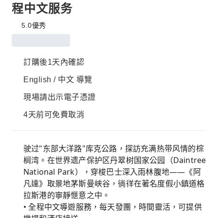
程中文服务
5.0
優秀
訂購後1天內確認
English / 中文 導覽
現場請出示電子憑證
4天前可免費取消
驶过"东部大洋路"库克公路，探訪充满热带风情的棕
榈湾。在世界遗产保护区丹翠树国家公园（Daintree
National Park），穿梭巴士深入雨林腹地——《阿
凡達》取景地茅斯曼峡谷，徜徉在著名度假小鎮道格
拉斯港的寧靜愜意之中。
• 全程中文導遊服務，每天發團，時間靈活，可提供