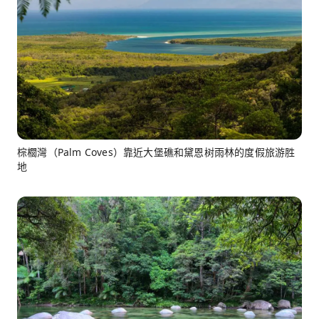
棕櫚灣（Palm Coves）靠近大堡礁和黛恩树雨林的度假旅游胜
地