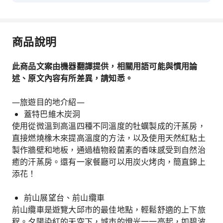
商品說明
此商品文案由機器翻譯提供，相關用語可能與慣用論
述、原文內容有所差異，請知悉。
—旅遊目的地介紹—
蓋特巴維木炭洞
使用從微溫到高溫四種不同溫度的牡蠣製成的汗蒸房，
直接燃燒橡木來提高溫度的方法，以及使用天然紅粘土
製作牆壁和地板，通過植物殺菌素的香味感受到自然治
癒的汗蒸房。還有一家餐廳可以用炭火烤肉，簡直錦上
添花！
前山展望台、前山纜車
前山纜車是遊覽大邱市的最佳地點，輕鬆舒適的上下旅
程。夕陽染紅的天空下，城市的燈光一一亮起，如碧波