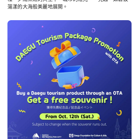
蕩漾的大海般美麗地展開。