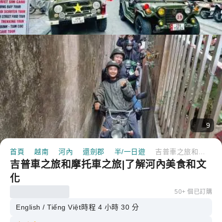
9
首頁
越南
河內
還劍郡
半/一日遊
吉普車之旅和摩托車之旅|了解河內美食和文化
吉普車之旅和摩托車之旅|了解河內美食和文
化
50+ 個已訂購
English / Tiếng Việt
時程 4 小時 30 分