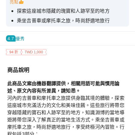
亮點
探索這座城市隱藏的瑰寶和人跡罕至的地方
乘坐吉普車或摩托車之旅，時尚舒適地旅行
體驗河內正宗的當地美食和文化
4.7
優秀
有機會去河內和老城區的必看景點
94 折
TWD 1,000
商品說明
此商品文案由機器翻譯提供，相關用語可能與慣用論
述、原文內容有所差異，請知悉。
河內的吉普車和摩托車之旅提供身臨其境的體驗，探索
這座城市充滿活力的文化和美味佳餚。這些旅行將帶您
穿越隱藏的寶石和人跡罕至的地方，知識淵博的當地導
遊將帶您深入了解真正的當地生活方式。乘坐吉普車或
摩托車之旅，時尚舒適地旅行，享受終極河內冒險。行
程包括3部分：