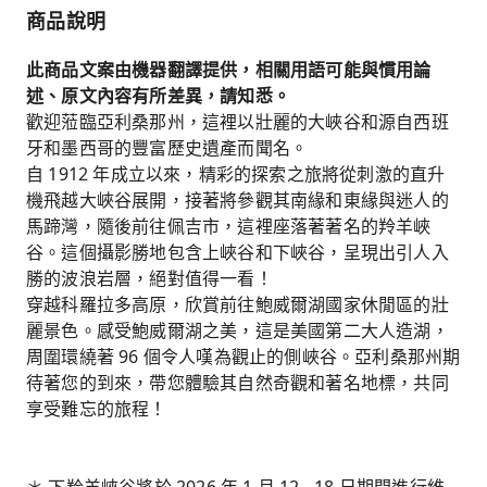
商品說明
此商品文案由機器翻譯提供，相關用語可能與慣用論
述、原文內容有所差異，請知悉。
歡迎蒞臨亞利桑那州，這裡以壯麗的大峽谷和源自西班
牙和墨西哥的豐富歷史遺產而聞名。
自 1912 年成立以來，精彩的探索之旅將從刺激的直升
機飛越大峽谷展開，接著將參觀其南緣和東緣與迷人的
馬蹄灣，隨後前往佩吉市，這裡座落著著名的羚羊峽
谷。這個攝影勝地包含上峽谷和下峽谷，呈現出引人入
勝的波浪岩層，絕對值得一看！
穿越科羅拉多高原，欣賞前往鮑威爾湖國家休閒區的壯
麗景色。感受鮑威爾湖之美，這是美國第二大人造湖，
周圍環繞著 96 個令人嘆為觀止的側峽谷。亞利桑那州期
待著您的到來，帶您體驗其自然奇觀和著名地標，共同
享受難忘的旅程！