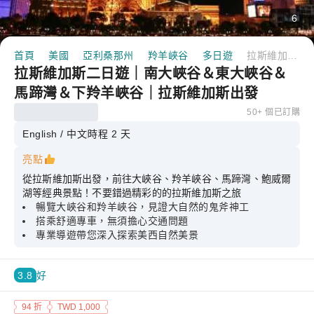
6
首頁
美國
亞利桑那州
羚羊峽谷
多日遊
拉斯維加斯二日遊｜南大峽谷＆東大峽谷＆馬蹄灣＆下羚羊峽谷｜拉斯維加斯出發
拉斯維加斯二日遊｜南大峽谷＆東大峽谷＆
馬蹄灣＆下羚羊峽谷｜拉斯維加斯出發
50+ 個已訂購
English / 中文
時程 2 天
亮點
從拉斯維加斯出發，前往大峽谷、羚羊峽谷、馬蹄灣、鮑威爾
湖等經典景點！不要錯過精彩的的拉斯維加斯之旅
暢覽大峽谷和羚羊峽谷，見證大自然的鬼斧神工
搭乘舒適專車，無須擔心交通問題
專業導遊帶您深入探索美西自然美景
3.8
好
94 折
TWD 1,000