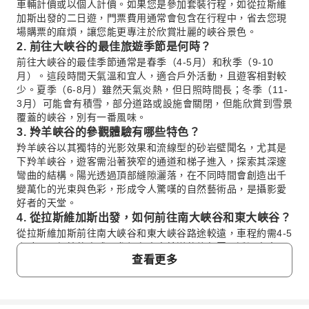
車輛計價或以個人計價。如果您是參加套裝行程，如從拉斯維
加斯出發的二日遊，門票費用通常會包含在行程中，省去您現
場購票的麻煩，讓您能更專注於欣賞壯麗的峽谷景色。
2. 前往大峽谷的最佳旅遊季節是何時？
前往大峽谷的最佳季節通常是春季（4-5月）和秋季（9-10
月）。這段時間天氣溫和宜人，適合戶外活動，且遊客相對較
少。夏季（6-8月）雖然天氣炎熱，但日照時間長；冬季（11-
3月）可能會有積雪，部分道路或設施會關閉，但能欣賞到雪景
覆蓋的峽谷，別有一番風味。
3. 羚羊峽谷的參觀體驗有哪些特色？
羚羊峽谷以其獨特的光影效果和流線型的砂岩壁聞名，尤其是
下羚羊峽谷，遊客需沿著狹窄的通道和梯子進入，探索其深邃
彎曲的結構。陽光透過頂部縫隙灑落，在不同時間會創造出千
變萬化的光束與色彩，形成令人驚嘆的自然藝術品，是攝影愛
好者的天堂。
4. 從拉斯維加斯出發，如何前往南大峽谷和東大峽谷？
從拉斯維加斯前往南大峽谷和東大峽谷路途較遠，車程約需4-5
小時。最便捷的方式是參加有專車接送的旅行團。透過專車服
查看更多
務，您可以免去自行規劃交通路線、長時間駕駛的疲勞，並有
專業導遊隨行解說，讓旅途更舒適、更深入。
5. 參觀馬蹄灣時需要注意哪些事項？
參觀馬蹄灣時，請務必攜帶足夠的飲用水、防曬用品（帽子、