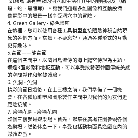
“幻想島”還有無數的洞穴和生活在其中的動物朋友（蝙
蝠、蛇、黑熊等）。讓我們通過多維圖像和互動設備，
像電影中的場景一樣享受洞穴中的冒險。
4. Green Gallery - 綠色畫廊
在這裡，您可以使用各種工具模型直接體驗神秘自然現
象的各個方面。當然，不要忘記，通過各種形式的互動
更有趣味。
5.宮節——龍宮節
在這個空間中，以濟州島流傳的海上龍宮傳說為主題，
通過3面影像和地板互動，可以享受散發著韓國傳統美感
的空間製作和擊鼓體驗。
6. 魚洞 - 魚洞
精彩的節日過後，在上三樓之前，我們準備了一個機
會，在各種魚雕塑和圖形製作空間中與我們的魚友們近
距離接觸。
7. 廣場花園 - 廣場花園
整個三樓就是遊樂場。首先，聚集在廣場花園參觀各個
遊樂場，然後休息一下，享受包括動物面具遊戲在內的
媒體遊戲。