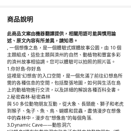
商品說明
此商品文案由機器翻譯提供，相關用語可能與慣用論
述、原文內容有所差異，請知悉。
, 一個想像之島，是一個體驗式媒體故事公園，由 10 個
主題組成，這些主題與濟州的自然、動植物和豐富多彩
的濟州故事相協調。您可以體驗可以拍照的照片區。
1.你好島-你好島
這裡是‘幻想島’的入口空間，是一個充滿了前往幻想島所
需的各種信息的空間，包括整張地圖，如何與生活在島
上的動植物進行交流，以及詳細的解說各種百科全書。
2.秘密森林-秘密森林
與 50 多位動物朋友互動，從大象、長頸鹿、獅子和老虎
到猴子、兔子、魚、鳥、蝴蝶和昆蟲，盡情漫步在想像
中的森林中，漫步在“想像島”的每個角落.
3.Dynamic Cave——動態洞穴