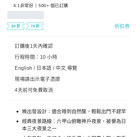
4.1
非常好
500+ 個已訂購
折扣券
94 折
79 折
訂購後1天內確認
行程時間：10 小時
English / 日本語 / 中文 導覽
現場請出示電子憑證
4天前可免費取消
晚出發設計：適合睡到自然醒，輕鬆出門不趕早
經典夜景路線：六甲山俯瞰神戶夜景，被譽為日
本三大夜景之一