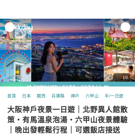
unread
notifications
10
首頁
日本
關西
兵庫縣
神戶
六甲山
半/一日遊
大
大阪神戶夜景一日遊｜北野異人館散
策・有馬溫泉泡湯・六甲山夜景體驗
｜晚出發輕鬆行程｜可選飯店接送