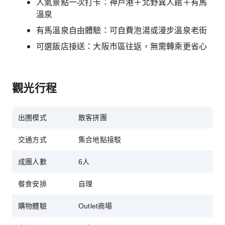
人氣景點一次打卡：神戶港＋北野異人館＋有馬
溫泉
有馬溫泉自由體驗：可自費泡湯或漫步溫泉老街
可選飯店接送：大阪市區往返，無需轉乘更省心
觀光行程
出圑模式
散客拼團
交通方式
集合地點接駁
成團人數
6人
餐食安排
自理
購物體驗
Outlet商場