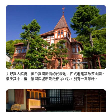
北野異人館街－神戶異國風情的代表地，西式老建築散落山間。
漫步其中，復古氛圍與城市景緻相得益彰，別有一番韻味。