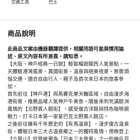
交通工具
巴士
商品說明
此商品文案由機器翻譯提供，相關用語可能與慣用論
述、原文內容有所差異，請知悉。
【大阪・神戶經典一日遊】輕鬆暢遊關西人氣景點，一
天體驗港灣風景、異國街景、溫泉與絕美夜景。無需煩
惱交通，適合自由行人、親子及首次來日本的旅客參
加。
首先前往【神戶港】與馬賽克摩天輪區域，自由漫步海
港街景，推薦品嚐人氣神戶牛美食。隨後來到充滿歐洲
風情的【北野異人館街】，感受復古洋館與特色咖啡館
魅力，打卡日本第一家星巴克北野異人館店。
之後前往擁有千年歷史的【有馬溫泉】，漫步復古溫泉
街，體驗日本三大古溫泉鄉之一的獨特風情。傍晚登上
【六甲山】欣賞被譽為「日本三大夜景」之一的神戶百