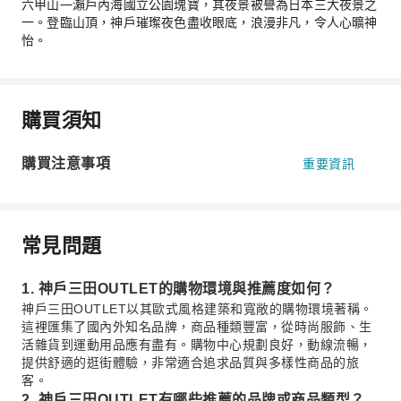
六甲山—瀨戶內海國立公園瑰寶，其夜景被譽為日本三大夜景之
一。登臨山頂，神戶璀璨夜色盡收眼底，浪漫非凡，令人心曠神
怡。
購買須知
購買注意事項
重要資訊
常見問題
1. 神戶三田OUTLET的購物環境與推薦度如何？
神戶三田OUTLET以其歐式風格建築和寬敞的購物環境著稱。
這裡匯集了國內外知名品牌，商品種類豐富，從時尚服飾、生
活雜貨到運動用品應有盡有。購物中心規劃良好，動線流暢，
提供舒適的逛街體驗，非常適合追求品質與多樣性商品的旅
客。
2. 神戶三田OUTLET有哪些推薦的品牌或商品類型？