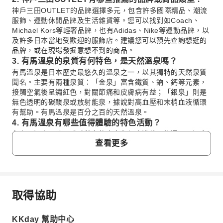
神戶三田OUTLET的品牌選擇多元，包含許多國際精品、潮流
服飾、運動休閒品牌及生活雜貨等。您可以找到如Coach、
Michael Kors等輕奢品牌，也有Adidas、Nike等運動品牌，以
及許多日本當地受歡迎的服飾店。建議您可以預先查詢想逛的
品牌，或在現場發掘意想不到的商品。
3. 有馬溫泉的泉質有何特色，是天然溫泉嗎？
有馬溫泉是日本歷史最悠久的溫泉之一，以其獨特的天然泉質
聞名。主要有兩種泉質：「金泉」富含鐵質、鈉、鈣等元素，
接觸空氣後呈鏽紅色，對關節痛和皮膚病有益；「銀泉」則是
無色透明的碳酸泉或放射能泉，據說對高血壓和末梢血液循環
有幫助。有馬溫泉是百分之百的天然溫泉。
4. 有馬溫泉有哪些值得體驗的特色活動？
在有馬溫泉，除了體驗著名的金泉與銀泉浴外，您還可以漫步
查看更多
於充滿懷舊氛圍的老街，品嚐當地特有的炭酸煎餅和溫泉饅
頭。建議參觀溫泉寺、湯泉神社感受歷史氣息，或在免費的足
湯設施中放鬆身心。這裡的文化和美食，讓溫泉體驗更加豐
富。
5. 有馬溫泉是否提供私人湯屋設施？
取得協助
是的，有馬溫泉的許多溫泉旅館都有提供私人湯屋設施。這些
常見問題
私人湯屋通常適合情侶、家庭或希望擁有更私密泡湯體驗的旅
客。由於私人湯屋數量有限且非常受歡迎，建議您若有需求，
KKday 幫助中心