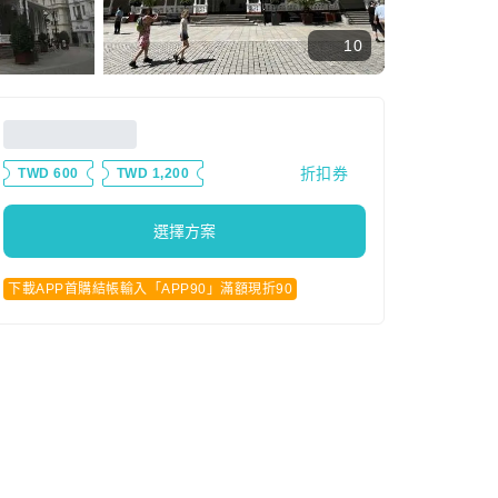
10
折扣券
TWD 600
TWD 1,200
選擇方案
下載APP首購結帳輸入「APP90」滿額現折90