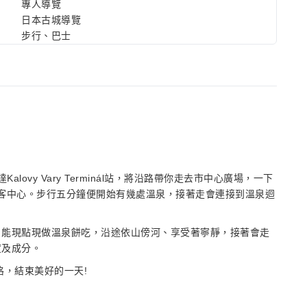
專人導覽
日本古城導覽
步行、巴士
lovy Vary Terminál站，將沿路帶你走去市中心廣場，一下
泉酒遊客中心。步行五分鐘便開始有幾處溫泉，接著走會連接到溫泉迴
，能現點現做溫泉餅吃，沿途依山傍河、享受著寧靜，接著會走
度及成分。
拉格，結束美好的一天!