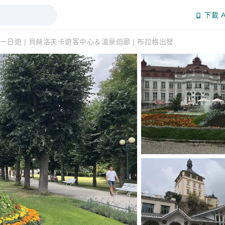
下載 A
一日遊 | 貝赫洛夫卡遊客中心＆溫泉迴廊 | 布拉格出發