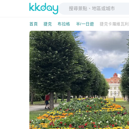
首頁
捷克
布拉格
半/一日遊
捷克卡羅維瓦利