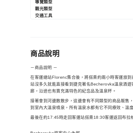
導覽類型
觀光類型
交通工具
商品說明
－商品說明 －
在客運總站Florenc集合後，將搭乘約兩小時客運旅到達Ka
站沒多久就能直接看到捷克著名Becherovka溫
廊，沿途也有賣充滿特色的紀念品及溫泉杯。
接著會到河邊散散步，這邊會有不同類型的商品販售
到室內大溫泉噴泉，所有溫泉水都有它不同療效、溫
最後在約17:45時走回客運站搭乘18:30客運返回布