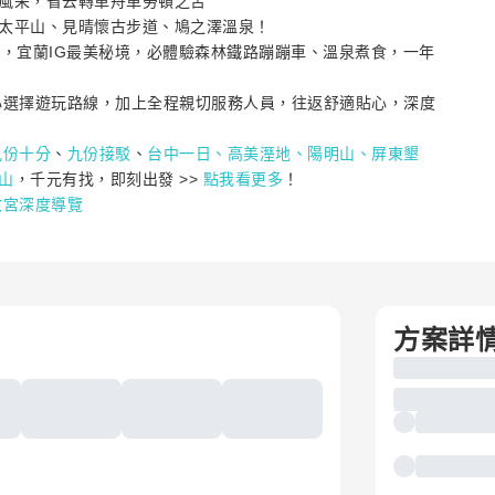
風采，省去轉車舟車勞頓之苦
蘭太平山、見晴懷古步道、鳩之澤溫泉！
」，宜蘭IG最美秘境，必體驗森林鐵路蹦蹦車、溫泉煮食，一年
隨心選擇遊玩路線，加上全程親切服務人員，往返舒適貼心，深度
九份十分
、
九份接駁
、
台中一日、
高美溼地
、
陽明山、
屏東墾
山
，千元有找，即刻出發 >>
點我看更多
！
故宮深度導覽
方案詳