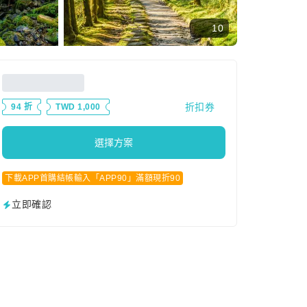
10
折扣券
94 折
TWD 1,000
選擇方案
下載APP首購結帳輸入「APP90」滿額現折90
立即確認