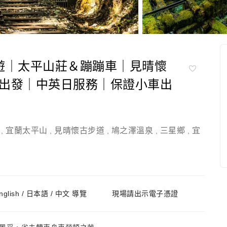
遊｜太平山莊＆蹦蹦車｜見晴懷
出發｜中英日服務｜保證小車出
宜蘭太平山
見晴懷古步道
鳩之澤溫泉
三星鄉
宜
,
,
,
,
,
nglish / 日本語 / 中文 導覽
現場請出示電子憑證