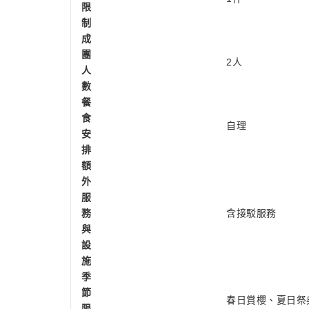
限
制
成
團
2人
人
數
餐
食
自理
安
排
額
外
服
務
含接駁服務
與
設
施
季
節
春日賞櫻、夏日祭
限