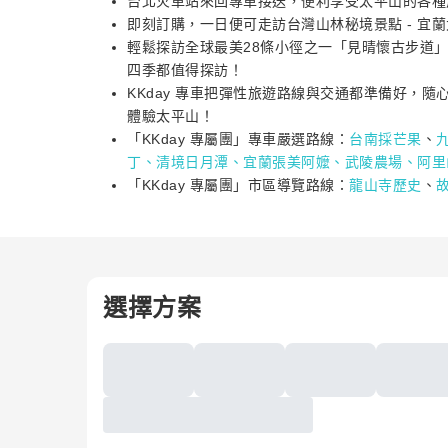
台北火車站來回專車接送，便利享受太平山的各種
即刻訂購，一日便可走訪台灣山林秘境景點 - 宜
輕鬆探訪全球最美28條小徑之一「見晴懷古步道
四季都值得探訪！
KKday 專車把彈性旅遊路線與交通都準備好，
體驗太平山！
「KKday 專屬團」專車嚴選路線：
台南採芒果
、
丁
、
清境日月潭、
宜蘭張美阿嬤、
武陵農場、
阿里
「KKday 專屬團」市區導覽路線：
龍山寺歷史
、
選擇方案