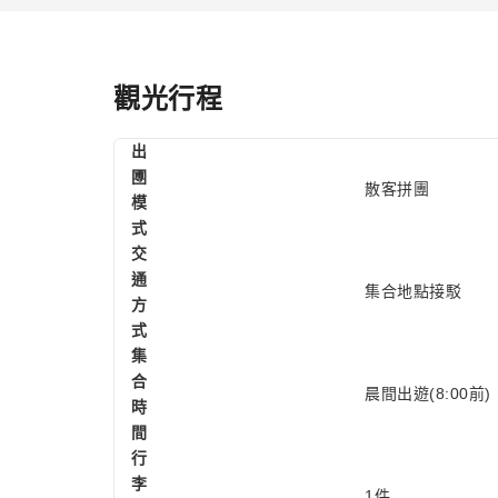
觀光行程
出
圑
散客拼團
模
式
交
通
集合地點接駁
方
式
集
合
晨間出遊(8:00前)
時
間
行
李
1件