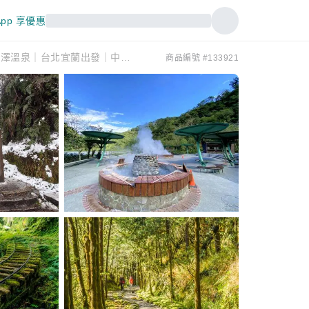
pp 享優惠
【2人成團】宜蘭｜太平山一日遊｜太平山莊＆蹦蹦車｜見晴懷古步道＆鳩之澤溫泉｜台北宜蘭出發｜中英日服務｜保證小車出行
商品編號 #133921