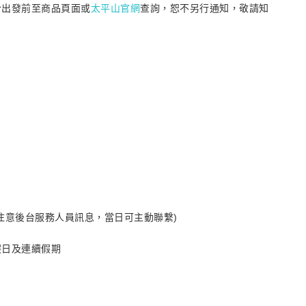
於出發前至商品頁面或
太平山官網
查詢，恕不另行通知，敬請知
注意後台服務人員訊息，當日可主動聯繫)
假日及連續假期