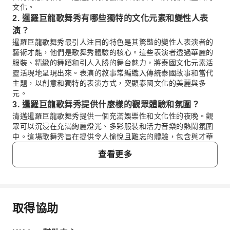
文化。
2. 暹羅巨龍歌舞秀有哪些獨特的文化元素和變性人表
演？
暹羅巨龍歌舞秀最引人注目的特色是其驚豔的變性人表演者的
藝術才能，他們是歌舞秀體驗的核心。這些表演者透過華麗的
服裝、精緻的舞蹈和引人入勝的舞台魅力，將泰國文化元素活
靈活現地呈現出來。表演的敘事常編織入傳統泰國故事和當代
主題，以創意和獨特的表演方式，突顯泰國文化的美麗與多
元。
3. 暹羅巨龍歌舞秀提供什麼樣的觀眾體驗和氛圍？
清邁暹羅巨龍歌舞秀提供一個充滿娛樂性和文化性的夜晚。觀
眾可以沉浸在充滿絢麗燈光、多彩服裝和活力音樂的熱鬧氛圍
中。這場歌舞秀旨在提供令人愉悅且難忘的體驗，包含與才華
橫溢的表演者之間的互動時刻，以及在清邁獨一無二的文化盛
查看更多
宴。
4. 暹羅巨龍歌舞秀如何區別於泰國其他歌舞秀？
暹羅巨龍歌舞秀透過結合傳統泰國文化舞蹈、當代藝術與音
樂，並特別針對清邁在地特色進行客製化，使其脫穎而出。它
強調敘事和創意，透過一系列令人驚豔且富藝術性的表演來呈
取得協助
常見問題
現泰國的故事。該演出透過精緻的製作和互動元素，展現其變
性人表演者卓越的才華，旨在提供與其他地區性表演截然不同