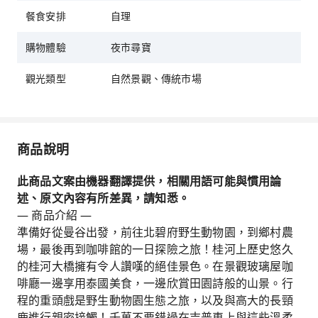
餐食安排
自理
購物體驗
夜市尋寶
觀光類型
自然景觀、傳統市場
商品說明
此商品文案由機器翻譯提供，相關用語可能與慣用論
述、原文內容有所差異，請知悉。
— 商品介紹 —
準備好從曼谷出發，前往北碧府野生動物園，到鄉村農
場，最後再到咖啡館的一日探險之旅！桂河上歷史悠久
的桂河大橋擁有令人讚嘆的絕佳景色。在景觀玻璃屋咖
啡廳一邊享用泰國美食，一邊欣賞田園詩般的山景。行
程的重頭戲是野生動物園生態之旅，以及與高大的長頸
鹿進行親密接觸！千萬不要錯過在吉普車上與這些溫柔