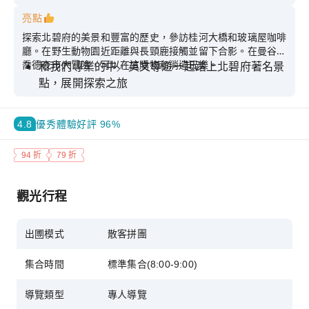
亮點
探索北碧府的美景和豐富的歷史，參訪桂河大橋和玻璃屋咖啡
廳。在野生動物園近距離與長頸鹿接觸並留下合影。在曼谷的
喬德夜市大冒險，可以在這購物和消遣玩樂。
和我們專業的中／英文導遊一起踏上北碧府著名景
點，展開探索之旅
漫步在歷史悠久的桂河大橋上，沉浸在迷人的風景
中
4.8
優秀
體驗好評 96%
前往野生動物園進行探索，近距離與高大的長頸鹿
94 折
79 折
接觸
在玻璃屋咖啡廳欣賞遼闊山景的同時，享用各種泰
觀光行程
國美食來增添更豐富的感官
到曼谷著名的喬德（ Jodd Fair ）夜市感受充滿活
出圑模式
散客拼團
力的終極購物和娛樂景點
集合時間
標準集合(8:00-9:00)
導覽類型
專人導覽