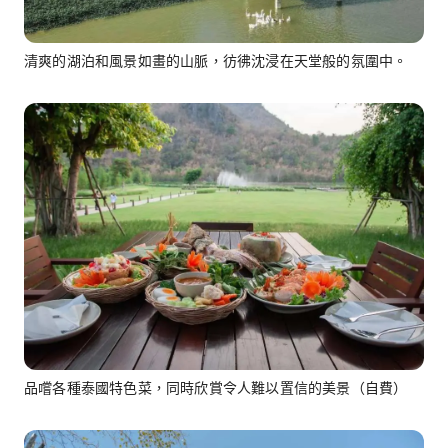
清爽的湖泊和風景如畫的山脈，彷彿沈浸在天堂般的氛圍中。
品嚐各種泰國特色菜，同時欣賞令人難以置信的美景（自費）