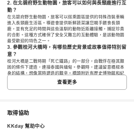
2. 在北碧府野生動物園，旅客可以如何與長頸鹿進行互
動？
在北碧府野生動物園，旅客可以搭乘園區提供的特殊改裝車輛
進入長頸鹿生活區。導遊會提供新鮮蔬菜讓您親手餵食長頸
鹿，並有充足的時間與這些溫馴的動物近距離接觸，捕捉珍貴
的合影。這種方式確保了安全又難忘的互動體驗，是該動物園
最受歡迎的特色之一。
3. 參觀桂河大橋時，有哪些歷史背景或故事值得特別留
意？
桂河大橋是二戰時期「死亡鐵路」的一部分，由戰俘在極其艱
困的條件下建造，連接泰國與緬甸。參觀時，建議留意橋樑本
身的結構，想像當時建造的艱辛。橋頭附近有歷史博物館和紀
念碑，詳細介紹這段歷史，讓您更深入了解戰爭的殘酷與和平
查看更多
的珍貴。漫步橋上，能感受其背後的沉重歷史意義。
4. 玻璃屋山景田園咖啡廳有什麼獨特的拍照視角或特色
餐點？
玻璃屋山景田園咖啡廳以其獨特的玻璃屋建築和周圍的遼闊山
景、稻田風光聞名。最佳拍照視角是在玻璃屋內，將翠綠山景
取得協助
常見問題
與田園風光一同收入鏡頭，或是站在戶外區域，以咖啡廳為背
景，營造悠閒度假氛圍。特色餐點則融合了泰國在地風味，提
KKday 幫助中心
供各式飲品、甜點及輕食，讓您在美景中享受美食。
1. 北碧府野生動物園建議停留多長時間，有哪些必