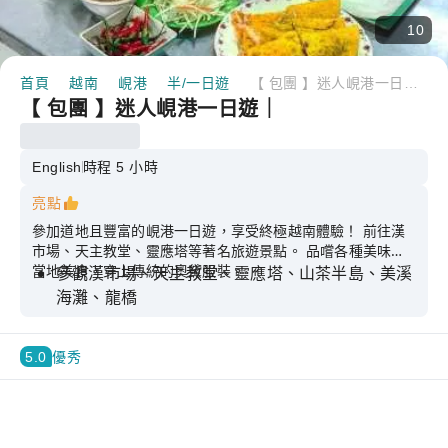
10
首頁
越南
峴港
半/一日遊
【 包團 】迷人峴港一日遊｜
【 包團 】迷人峴港一日遊｜
English
時程 5 小時
亮點
參加道地且豐富的峴港一日遊，享受終極越南體驗！ 前往漢
市場、天主教堂、靈應塔等著名旅遊景點。 品嚐各種美味的
當地美食，穿上傳統的奧黛服裝。
參觀漢市場、天主教堂、靈應塔、山茶半島、美溪
海灘、龍橋
穿著迷人的傳統服飾 － “奧黛” 與熱情的導遊一起
探索
5.0
優秀
旅遊結束時還有小禮物唷！