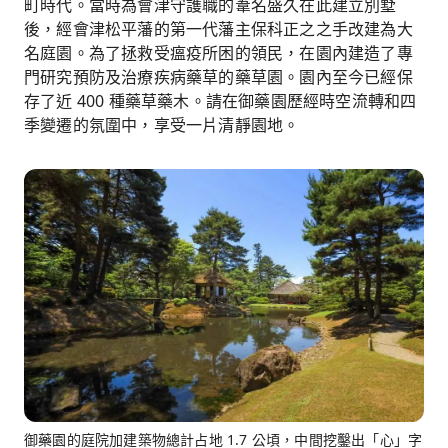
町時代。當時為會津守護職的葦名盛久在此建立別墅
後，經會津松平藩的第一代藩主保科正之之手改建為大
名庭園。為了拯救受瘟疫所困的領民，在園內建造了專
門研究預防及治療疾病藥草的藥草園。園內至今已經保
存了近 400 種藥草藥木。請在御藥園歷經時空流轉和四
季變遷的氛圍中，享受一片清靜園地。
御藥園的庭院加建築物總計占地 1.7 公頃，中間挖鑿出「心」字