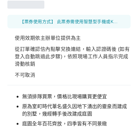
【票券使用方式】 此票券需使用智慧型手機或KKday APP開啟。 請從訂單確認信內點擊兌換連結，輸入認證碼後，依照現場工作人員指示完成滑動核銷。※使用時需要有網路環境。
使用效期依主辦單位提供為主
從訂單確認信內點擊兌換連結，輸入認證碼後 (如有
登入自動跳過此步驟)，依照現場工作人員指示完成
滑動核銷
不可取消
無須排隊買票，價格比現場購買更便宜
原為室町時代葦名盛久因地下湧出的靈泉而建成
的別墅，幾經轉手後改建成庭園
庭園全年百花齊放，四季皆有不同景緻