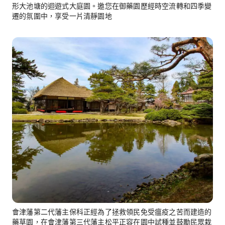
形大池塘的迴遊式大庭園。邀您在御藥園歷經時空流轉和四季變
遷的氛圍中，享受一片清靜園地
會津藩第二代藩主保科正經為了拯救領民免受瘟疫之苦而建造的
藥草園，在會津藩第三代藩主松平正容在園中試種並鼓勵民眾栽