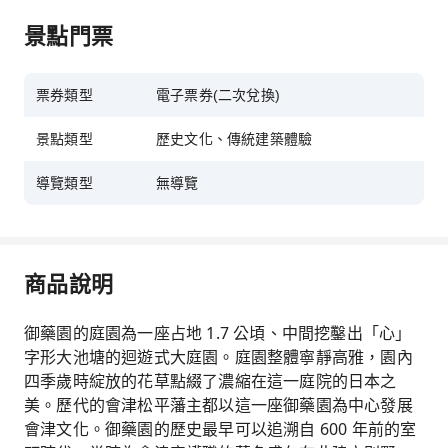
景點門票
票券類型
電子票券(二次兌換)
景點類型
歷史文化、傳統建築體驗
導覽類型
無導覽
商品說明
御藥園的庭園為一座占地 1.7 公頃、中間挖鑿出「心」
字形大池塘的迴遊式大庭園。庭園整體寧靜高雅，園內
四季歲時綻放的花草點綴了濃縮在這一庭院的日本之
美。歷代的會津松平藩主都以這一座御藥園為中心發展
會津文化。御藥園的歷史最早可以追溯自 600 年前的室