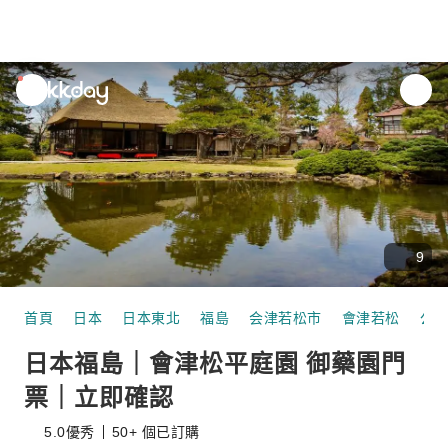
unread
notifications
9
首頁
日本
日本東北
福島
会津若松市
會津若松
公
日本福島｜會津松平庭園 御藥園門
票｜立即確認
5.0
優秀
50+ 個已訂購