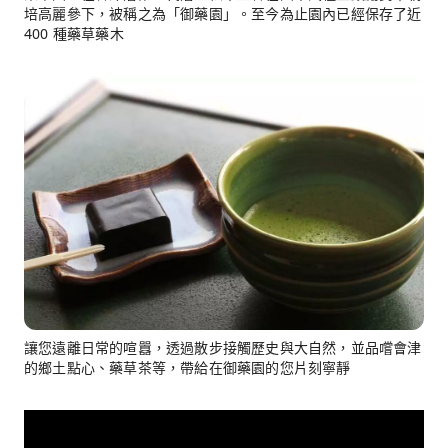
培高麗參下，被稱之為「御藥園」。至今為止園內已經保存了近
400 種藥草藥木
讓您遠離日常的喧囂，透過散步接觸歷史與大自然，並品嚐會津
的鄉土點心、藥草茶等，帶給在御藥園的您片刻寧靜