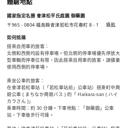
體驗地點
國家指定名勝 會津松平氏庭園 御藥園
〒965 - 0804 福島縣會津若松市花春町 8 - 1
導航
如何抵達
搭乘自用車的旅客：
北側和西側均設有停車場。但北側的停車場優先停放大
型車輛而停車位有限，因此搭乘自用車的旅客，請儘量
使用西側的停車場。
乘坐公車的旅客：
在會津若松車站（「若松車站前」公車站）搭乘町中周
遊公車 ( まちなか周遊バス ) 的「 Haikara-san ( ハイ
カラさん )」
乘車時間：約 30 分鐘。下車地點：「御藥園」公車
站，下車後步行可達。