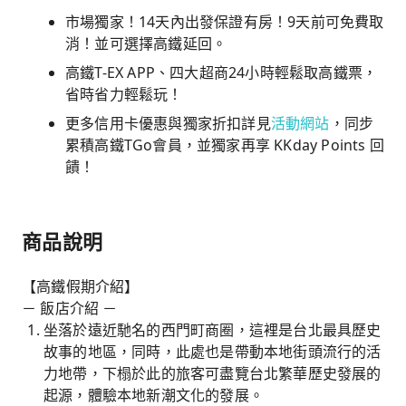
市場獨家！14天內出發保證有房！9天前可免費取
消！並可選擇高鐵延回。
高鐵T-EX APP、四大超商24小時輕鬆取高鐵票，
省時省力輕鬆玩！
更多信用卡優惠與獨家折扣詳見
活動網站
，同步
累積高鐵TGo會員，並獨家再享 KKday Points 回
饋！
商品說明
【高鐵假期介紹】
－ 飯店介紹 －
坐落於遠近馳名的西門町商圈，這裡是台北最具歷史
故事的地區，同時，此處也是帶動本地街頭流行的活
力地帶，下榻於此的旅客可盡覽台北繁華歷史發展的
起源，體驗本地新潮文化的發展。