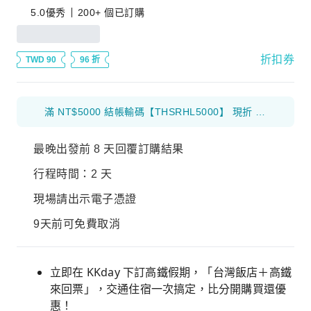
5.0
優秀
200+ 個已訂購
折扣券
TWD 90
96 折
滿 NT$5000 結帳輸碼【THSRHL5000】 現折 NT$250；滿 NT$8000 結帳輸碼【THSRHL8000】 現折 NT$600！立即下訂7月出發，限量限送 CITY CAFE 指定飲品買1送1！
最晚出發前 8 天回覆訂購結果
行程時間：2 天
現場請出示電子憑證
9天前可免費取消
立即在 KKday 下訂高鐵假期，「台灣飯店＋高鐵
來回票」，交通住宿一次搞定，比分開購買還優
惠！