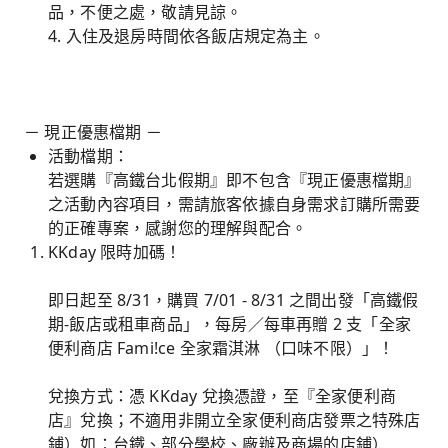
品，不便之處，敬請見諒。
4. 入住及退房時間依各飯店規定為主。
－ 現正優惠檔期 －
活動檔期：
若選購『高鐵台北假期』即不包含『現正優惠檔期』
之活動內容項目，需請旅客依據自身需求訂購所需要
的正確專案，感謝您的理解與配合。
KKday 限時加碼！
即日起至 8/31，購買 7/01 - 8/31 之間出發「高鐵假
期-飯店或租車商品」，每房／每車再贈 2 支「全家
便利商店 Fami!ce 全家霜淇淋 （口味不限）」！
兌換方式：憑 KKday 兌換憑證，至『全家便利商
店』兌換；不適用非開立全家便利商店發票之特殊店
鋪）如：台鐵、部分學校、廠辦及商場的店鋪）