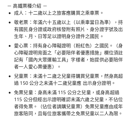
－ 高鐵票種介紹 －
成人：十二歲以上之旅客應購買之乘車票。
敬老票：年滿六十五歲以上（以乘車當日為準），持
有國民身分證或政府核發附有照片、身分證字號及出
生年、月、日等足以證明身分證件之國民。
愛心票：持有身心障礙證明（粉紅色）之國民。（身
心障礙證明背面之「必要陪伴者優惠措施」欄位須註
記有「國內大眾運輸工具」字樣者，始提供必要陪伴
者一人愛心票優惠）。
兒童票：未滿十二歲之兒童得購買兒童票，然身高超
過 150 公分之未滿十二歲兒童應 出示身分證明。
免票兒童：身高未滿 115 公分之兒童，或身高超過
115 公分但經出示證明確認未滿六歲之兒童，不佔位
者得免票。（佔位者請購兒童票）免票兒童應由成年
旅客陪同，且每位旅客攜帶之免票兒童以二人為限。