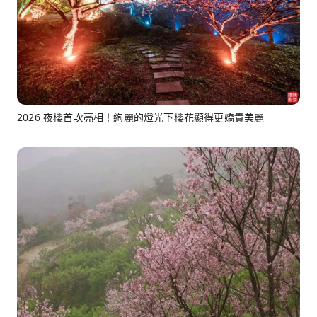
2026 夜櫻首次亮相！絢麗的燈光下櫻花顯得更嬌貴美麗