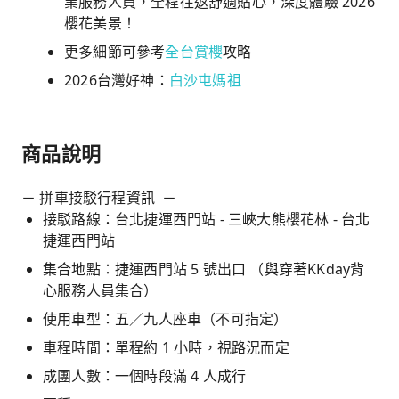
業服務人員，全程往返舒適貼心，深度體驗 2026
櫻花美景！
更多細節可參考
全台賞櫻
攻略
2026台灣好神：
白沙屯媽祖
商品說明
－ 拼車接駁行程資訊 －
接駁路線：台北捷運西門站 - 三峽大熊櫻花林 - 台北
捷運西門站
集合地點：捷運西門站 5 號出口 （與穿著KKday背
心服務人員集合）
使用車型：五／九人座車（不可指定）
車程時間：單程約 1 小時，視路況而定
成團人數：一個時段滿 4 人成行