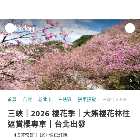
unread
notifications
9
首頁
台灣
新北市
三峽區
拼車接駁
三峽｜2026 櫻花季｜大熊櫻花林往返賞櫻專車｜台北出發
三峽｜2026 櫻花季｜大熊櫻花林往
返賞櫻專車｜台北出發
4.5
非常好
1K+ 個已訂購