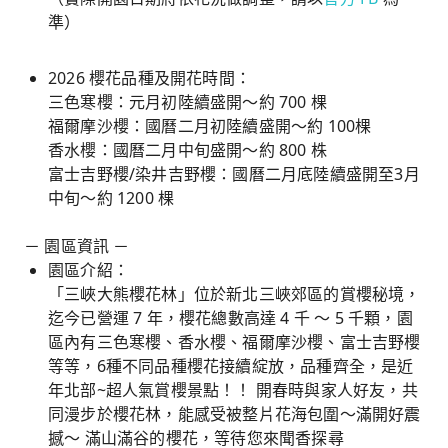
準）
2026 櫻花品種及開花時間：
三色寒櫻：元月初陸續盛開～約 700 棵
福爾摩沙櫻：國曆二月初陸續盛開～約 100棵
香水櫻：國曆二月中旬盛開～約 800 株
富士吉野櫻/染井吉野櫻：國曆二月底陸續盛開至3月
中旬～約 1200 棵
－ 園區資訊 －
園區介紹：
「三峽大熊櫻花林」位於新北三峽郊區的賞櫻秘境，
迄今已營運 7 年，櫻花總數高達 4 千 ～ 5 千顆，園
區內有三色寒櫻、香水櫻、福爾摩沙櫻、富士吉野櫻
等等，6種不同品種櫻花接續綻放，品種齊全，是近
年北部~超人氣賞櫻景點！！ 開春時與家人好友，共
同漫步於櫻花林，能感受被整片花海包圍～滿開好震
撼～ 滿山滿谷的櫻花，等待您來聞香探尋