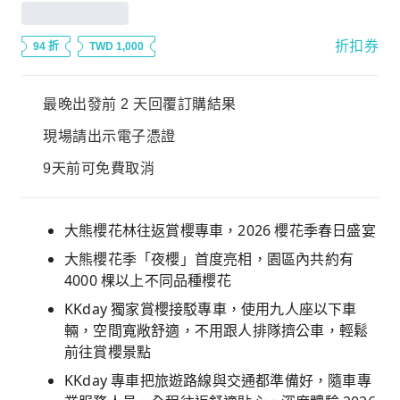
折扣券
94 折
TWD 1,000
最晚出發前 2 天回覆訂購結果
現場請出示電子憑證
9天前可免費取消
大熊櫻花林往返賞櫻專車，2026 櫻花季春日盛宴
大熊櫻花季「夜櫻」首度亮相，園區內共約有
4000 棵以上不同品種櫻花
KKday 獨家賞櫻接駁專車，使用九人座以下車
輛，空間寬敞舒適，不用跟人排隊擠公車，輕鬆
前往賞櫻景點
KKday 專車把旅遊路線與交通都準備好，隨車專