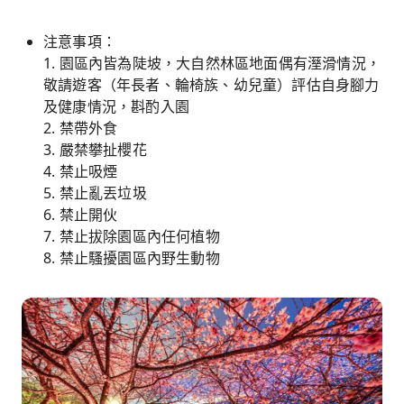
注意事項：
1. 園區內皆為陡坡，大自然林區地面偶有溼滑情況，
敬請遊客（年長者、輪椅族、幼兒童）評估自身腳力
及健康情況，斟酌入園
2. 禁帶外食
3. 嚴禁攀扯櫻花
4. 禁止吸煙
5. 禁止亂丟垃圾
6. 禁止開伙
7. 禁止拔除園區內任何植物
8. 禁止騷擾園區內野生動物