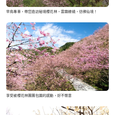
早鳥專車，帶您造訪秘境櫻花林，雲霧繚繞，彷彿仙境！
享受被櫻花林團團包圍的感動，好不愜意