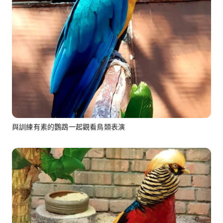
與訓練有素的鸚鵡一起觀看鳥類表演