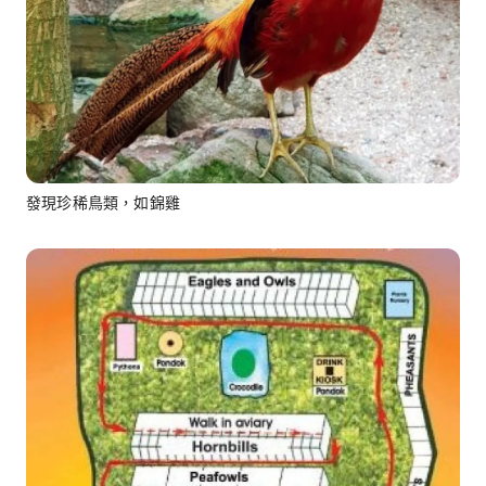
發現珍稀鳥類，如錦雞