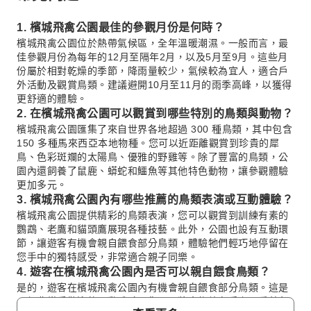
1. 檳城飛禽公園最佳的參觀月份是何時？
檳城飛禽公園位於熱帶氣候區，全年溫暖潮濕。一般而言，最
佳參觀月份為每年的12月至隔年2月，以及5月至9月。這些月
份屬於相對乾燥的季節，降雨量較少，氣候較為宜人，適合戶
外活動及觀賞鳥類。建議避開10月至11月的雨季高峰，以獲得
更舒適的體驗。
2. 在檳城飛禽公園可以觀賞到哪些特別的鳥類與動物？
檳城飛禽公園匯集了來自世界各地超過 300 種鳥類，其中包含
150 多種馬來西亞本地物種。您可以近距離觀賞到珍貴的犀
鳥、色彩斑斕的太陽鳥、優雅的野雞等。除了豐富的鳥類，公
園內還飼養了鼠鹿、蟒蛇和鱷魚等其他特色動物，讓參觀體驗
更加多元。
3. 檳城飛禽公園內有哪些推薦的鳥類表演或互動體驗？
檳城飛禽公園提供精彩的鳥類表演，您可以觀賞到訓練有素的
鸚鵡、老鷹和貓頭鷹展現各種技藝。此外，公園也設有互動環
節，讓遊客有機會親自餵食部分鳥類，體驗牠們輕巧地停留在
您手中的獨特感受，非常適合親子同樂。
4. 遊客在檳城飛禽公園內是否可以親自餵食鳥類？
是的，遊客在檳城飛禽公園內有機會親自餵食部分鳥類。這是
一個非常受歡迎的互動體驗，您可以將食物放在手上，看著色