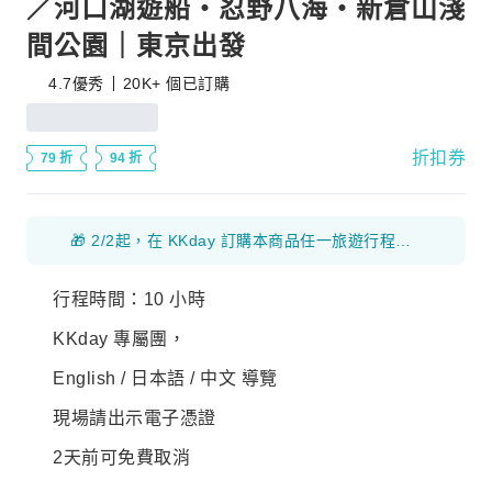
／河口湖遊船・忍野八海・新倉山淺
間公園｜東京出發
4.7
優秀
20K+ 個已訂購
折扣券
79 折
94 折
🎁 2/2起，在 KKday 訂購本商品任一旅遊行程方案，即贈送 KDDI 日本 7天總量 21GB eSIM 一張！ 📩 獨家兌換碼將隨訂單確認信寄出，請至下方連結兌換：👉 https://www.kkday.com/zh-tw/redeem 【⚠️ 注意事項】 ・eSIM之詳細規格及使用規定，請參閱『KDDI 5G 高速原生日本eSIM』商品頁及其對應方案 👉 https://www.kkday.com/zh-tw/product/530339 ・收到兌換碼後請儘速兌換，數量有限，送完即止。若無法兌換即表示已贈送完畢，恕不另行通知，敬請見諒。 ・eSIM 有效期限僅至 2026 年 9月 26 日，並請於 2026 年 9 月 19 日前安裝啟用 eSIM，敬請留意。。本 eSIM 採自然日計算，使用效期自安裝啟用當日開始計算。啟用日（可能與您的抵達日不同）至當天日本時間 23:59 為第一天。 ・未兌換、未使用或超過使用效期者將無法使用，亦無法更換或退款。 ・本商品中附送之eSIM為贈品。中國、香港、澳門地區銷售的iPhone和Android手機不支援eSIM功能；台灣銷售的Android手機多數不支援eSIM。如eSIM因此無法兌換並使用，恕不接受退款及賠償。 ・如因個人因素取消行程，退款時會酌收已兌換 eSIM 的成本。
行程時間：10 小時
KKday 專屬團，
English / 日本語 / 中文 導覽
現場請出示電子憑證
2天前可免費取消