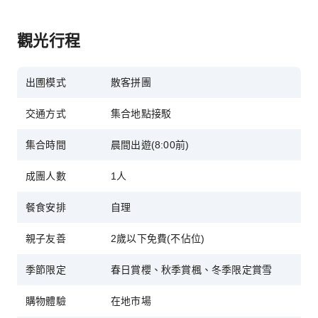
觀光行程
出圑模式
散客拼團
交通方式
集合地點接駁
集合時間
晨間出遊(8:00前)
成團人數
1人
餐食安排
自理
親子友善
2歲以下免費(不佔位)
季節限定
春日賞櫻、秋季賞楓、冬季限定賞雪
購物體驗
在地市場