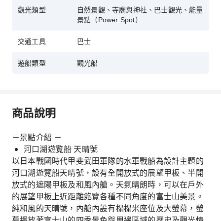
觀光類型
自然景觀、寺廟與神社、巴士觀光、能量
景點（Power Spot）
交通工具
巴士
遊船類型
觀光船
商品說明
－景點介紹 －
河口湖遊覧船 天晴號
以日本戰國時代甲斐武田軍隊的水軍戰船為設計主題的
河口湖遊覽船天晴號，設有全開放式的展望甲板、半開
放式的遮陽甲板及和風內艙。天氣晴朗時，可以在戶外
的展望甲板上近距離飽覽各種不同角度的富士山美景。
純和風的天晴號，內艙內設有榻榻米座位及大螢幕，螢
幕播放著富士山的四季景色與周邊區域的歷史及觀光情