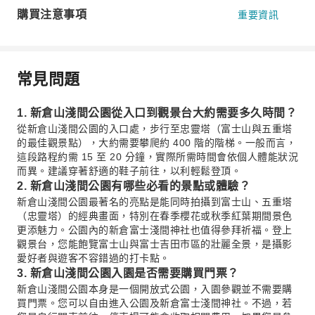
購買注意事項
重要資訊
常見問題
1. 新倉山淺間公園從入口到觀景台大約需要多久時間？
從新倉山淺間公園的入口處，步行至忠靈塔（富士山與五重塔
的最佳觀景點），大約需要攀爬約 400 階的階梯。一般而言，
這段路程約需 15 至 20 分鐘，實際所需時間會依個人體能狀況
而異。建議穿著舒適的鞋子前往，以利輕鬆登頂。
2. 新倉山淺間公園有哪些必看的景點或體驗？
新倉山淺間公園最著名的亮點是能同時拍攝到富士山、五重塔
（忠靈塔）的經典畫面，特別在春季櫻花或秋季紅葉期間景色
更添魅力。公園內的新倉富士淺間神社也值得參拜祈福。登上
觀景台，您能飽覽富士山與富士吉田市區的壯麗全景，是攝影
愛好者與遊客不容錯過的打卡點。
3. 新倉山淺間公園入園是否需要購買門票？
新倉山淺間公園本身是一個開放式公園，入園參觀並不需要購
買門票。您可以自由進入公園及新倉富士淺間神社。不過，若