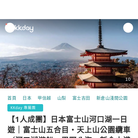
unread
notifications
10
首頁
日本
甲信越
山梨
富士吉田
新倉山淺間公園
KKday 專屬團
【1人成團】日本富士山河口湖一日
遊｜富士山五合目・天上山公園纜車