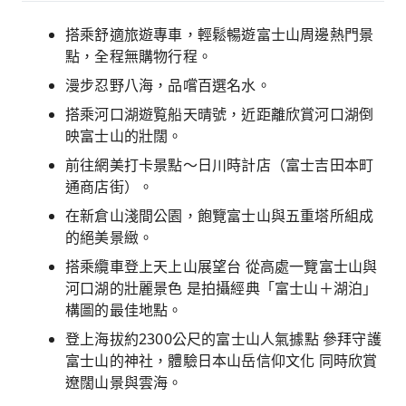
搭乘舒適旅遊專車，輕鬆暢遊富士山周邊熱門景
點，全程無購物行程。
漫步忍野八海，品嚐百選名水。
搭乘河口湖遊覧船天晴號，近距離欣賞河口湖倒
映富士山的壯闊。
前往網美打卡景點～日川時計店（富士吉田本町
通商店街）。
在新倉山淺間公園，飽覽富士山與五重塔所組成
的絕美景緻。
搭乘纜車登上天上山展望台 從高處一覽富士山與
河口湖的壯麗景色 是拍攝經典「富士山＋湖泊」
構圖的最佳地點。
登上海拔約2300公尺的富士山人氣據點 參拜守護
富士山的神社，體驗日本山岳信仰文化 同時欣賞
遼闊山景與雲海。