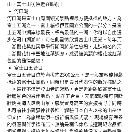
山，富士山彷彿近在眼前！
河口湖
河口湖是富士山周圍觀光景點裡最方便抵達的地方，為
富士五湖之一，富士箱根伊豆國立公園的一部分。是富
士五湖中湖岸線最長，標高最低的一湖。你可以自由漫
步在河口湖湖畔，可在此盡情欣賞富士山風光。每年河
口湖櫻花與紅葉季舉行期間將前往會場，走進知名的河
口湖櫻花打卡聖地紅葉迴廊，感受被美麗的櫻花或紅葉
包圍的難得體驗！
富士山五合目
富士山五合目位於海拔約2300公尺，是一般旅客能輕鬆
抵達的富士山高點，同時也是最具代表性的觀光據點之
一。這裡不僅是登山者的起點，更是近距離欣賞富士山
壯麗景色的最佳地點。 站在五合目，天氣晴朗時可俯瞰
壯闊雲海與遼闊山景，感受置身高空的震撼視野；同時
也可前往小御嶽神社參拜，體驗日本自古以來的山岳信
仰文化，為旅程增添一份祈福與儀式感。 現場設有完善
的餐廳與伴手禮商店，無論是稍作休息或選購紀念品都
相當便利，讓旅客能在輕鬆無負擔的情況下，完整感受