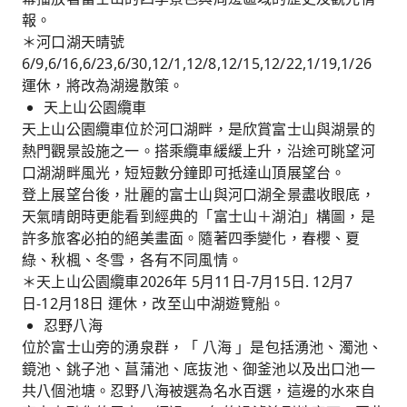
報。
＊河口湖天晴號
6/9,6/16,6/23,6/30,12/1,12/8,12/15,12/22,1/19,1/26
運休，將改為湖邊散策。
天上山公園纜車
天上山公園纜車位於河口湖畔，是欣賞富士山與湖景的
熱門觀景設施之一。搭乘纜車緩緩上升，沿途可眺望河
口湖湖畔風光，短短數分鐘即可抵達山頂展望台。
登上展望台後，壯麗的富士山與河口湖全景盡收眼底，
天氣晴朗時更能看到經典的「富士山＋湖泊」構圖，是
許多旅客必拍的絕美畫面。隨著四季變化，春櫻、夏
綠、秋楓、冬雪，各有不同風情。
＊天上山公園纜車2026年 5月11日-7月15日. 12月7
日-12月18日 運休，改至山中湖遊覽船。
忍野八海
位於富士山旁的湧泉群，「 八海 」是包括湧池、濁池、
鏡池、銚子池、菖蒲池、底抜池、御釜池以及出口池一
共八個池塘。忍野八海被選為名水百選，這邊的水來自