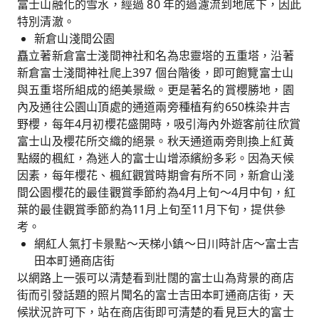
富士山融化的雪水，經過 80 年的過濾流到地底下，因此
特別清澈。
新倉山淺間公園
矗立著新倉富士淺間神社和名為忠靈塔的五重塔，沿著
新倉富士淺間神社爬上397 個台階後，即可飽覽富士山
與五重塔所組成的絕美景緻。更是著名的賞櫻勝地，園
內及通往公園山頂處的通道兩旁種植有約650株染井吉
野櫻，每年4月初櫻花盛開時，吸引海內外遊客前往欣賞
富士山及櫻花所交織的絕景。秋天通道兩旁則換上紅黃
點綴的楓紅，為迷人的富士山增添繽紛多彩。因為天候
因素，每年櫻花、楓紅觀賞時期會有所不同，新倉山淺
間公園櫻花的最佳觀賞季節約為4月上旬～4月中旬，紅
葉的最佳觀賞季節約為11月上旬至11月下旬，提供參
考。
網紅人氣打卡景點～天梯小鎮～日川時計店～富士吉
田本町通商店街
以網路上一張可以清楚看到壯闊的富士山為背景的商店
街而引發話題的照片聞名的富士吉田本町通商店街，天
候狀況許可下，站在商店街即可清楚的看見巨大的富士