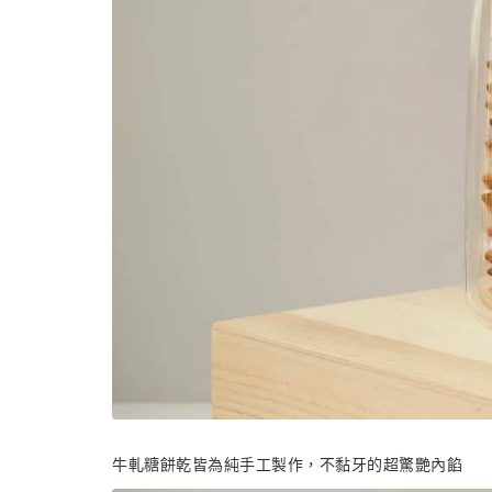
牛軋糖餅乾皆為純手工製作，不黏牙的超驚艷內餡