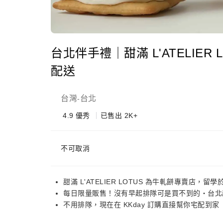
台北伴手禮｜甜滿 L'ATELIER
配送
台灣
台北
-
4.9
優秀
已售出 2K+
不可取消
甜滿 L'ATELIER LOTUS 為牛軋餅專賣店
每日限量販售！沒有早起排隊可是買不到的・台北
不用排隊，現在在 KKday 訂購直接幫你宅配到家