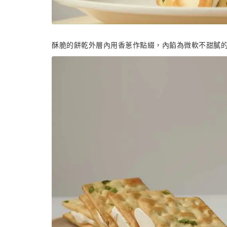
酥脆的餅乾外層內用香蔥作點綴，內餡為微軟不甜膩