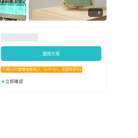
8
選擇方案
下載APP首購結帳輸入「APP90」滿額現折90
立即確認