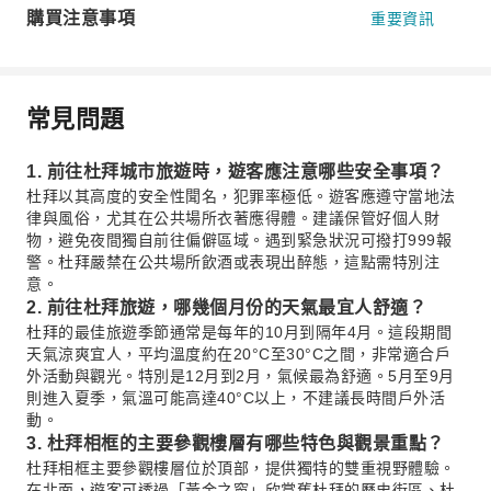
購買注意事項
重要資訊
常見問題
1. 前往杜拜城市旅遊時，遊客應注意哪些安全事項？
杜拜以其高度的安全性聞名，犯罪率極低。遊客應遵守當地法
律與風俗，尤其在公共場所衣著應得體。建議保管好個人財
物，避免夜間獨自前往偏僻區域。遇到緊急狀況可撥打999報
警。杜拜嚴禁在公共場所飲酒或表現出醉態，這點需特別注
意。
2. 前往杜拜旅遊，哪幾個月份的天氣最宜人舒適？
杜拜的最佳旅遊季節通常是每年的10月到隔年4月。這段期間
天氣涼爽宜人，平均溫度約在20°C至30°C之間，非常適合戶
外活動與觀光。特別是12月到2月，氣候最為舒適。5月至9月
則進入夏季，氣溫可能高達40°C以上，不建議長時間戶外活
動。
3. 杜拜相框的主要參觀樓層有哪些特色與觀景重點？
杜拜相框主要參觀樓層位於頂部，提供獨特的雙重視野體驗。
在北面，遊客可透過「黃金之窗」欣賞舊杜拜的歷史街區、杜