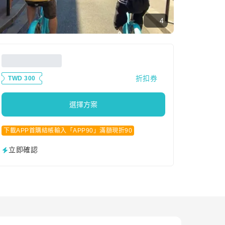
4
折扣券
TWD 300
選擇方案
下載APP首購結帳輸入「APP90」滿額現折90
立即確認