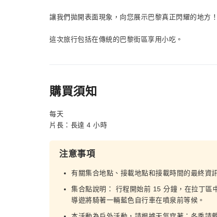
讓我們拋開表面現象，向您展示巴黎真正閃耀的地方
這次旅行包括在傳統的巴黎街區享用小吃。
購買須知
每天
片長：長達 4 小時
注意事項
有關集合地點、接載地點和接載時間的最終資
集合點說明： 行程開始前 15 分鐘，在拉丁
導遊將騎著一輛藍色自行車在噴泉前等候。
本活動為戶外活動，請根據天氣穿著：冬季請