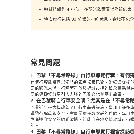
遊覽持續約 4 小時，在聖米歇爾廣場附近結束
這次旅行包括 30 分鐘的小吃休息。食物不包
常見問題
1. 巴黎「不尋常路線」自行車導覽行程，有何
這個行程能讓您以獨特的視角探索巴黎，帶領您穿梭
要的觀光人潮。行程著重於發掘城市裡的私房景點與
富的導遊將分享引人入勝的巴黎文化與歷史故事。
2. 在巴黎騎自行車安全嗎？尤其是在「不尋常
巴黎近年來大幅改善了自行車基礎設施，增加了許多
導覽行程重視安全，會盡量選擇較安靜的路線、專用
與者遵守安全的騎乘習慣，並能自在地穿梭於城市街
的。
3. 巴黎「不尋常路線」自行車導覽行程會探訪