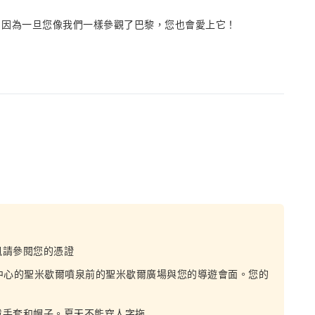
！因為一旦您像我們一樣參觀了巴黎，您也會愛上它！
訊請參閱您的憑證
區中心的聖米歇爾噴泉前的聖米歇爾廣場與您的導遊會面。您的
戴手套和帽子。夏天不能穿人字拖