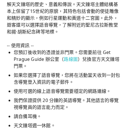
解天文鐘塔的歷史、意義和傳說。天文鐘塔主體結構基
本上保留了15世紀的原貌，其特色包括會動的使徒雕像
和精妙的顯示，例如行星運動和黃道十二宮圖。此外，
遊客還可以選擇語音導覽，了解附近的聖尼古拉斯教堂
和揚·胡斯紀念碑等地標。
-- 使用資訊 --
您預訂後收到的憑證並非門票。您需要前往 Get
Prague Guide 辦公室（
路線圖
）兌換官方天文鐘塔
門票。
如果您選擇了語音導覽，您將在活動當天收到一封包
含導覽登入資訊的電子郵件。
使用可選的線上語音導覽需要穩定的網路連線。
我們保證提供 20 分鐘的英語導覽。其他語言的導覽
視導覽員的語言能力而定。
請自備耳機。
天文鐘塔週一休館。