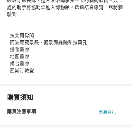
輕鬆穿過長隊，進入梵蒂岡享受一天的藝術欣賞。入口
處的助手將協助您進入博物館。透過語音導覽，您將體
驗到：
- 拉斐爾房間
- 阿波羅觀景殿、觀景殿庭院和拉奧孔
- 掛毯畫廊
- 地圖畫廊
- 燭台畫廊
- 西斯汀教堂
購買須知
購買注意事項
重要資訊