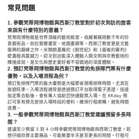
常見問題
1. 參觀梵蒂岡博物館與西斯汀教堂對於初次到訪的旅客
來說有什麼特別的意義？
梵蒂岡博物館是世界頂級的藝術殿堂，收藏著橫跨數千年的珍
貴藝術品，如拉斐爾畫室、地圖畫廊等。西斯汀教堂更是文藝
復興的巔峰之作，米開朗基羅的《創世紀》和《最後的審判》
壁畫極具震撼力。初次到訪能深入體驗人類文明與宗教藝術的
輝煌成就，是文化與歷史愛好者不容錯過的深度體驗。
2. 預訂梵蒂岡博物館與西斯汀教堂的免排隊門票有什麼
優勢，以及入場流程為何？
預訂免排隊門票的最大優勢是大幅節省現場排隊時間，尤其在
旅遊旺季。入場流程通常是透過預訂平台取得電子憑證，抵達
指定集合點後，會有專人協助您快速驗票入場。在 KKday 預
訂可享有預先安排入場時段的便利，確保行程順暢，避免時間
浪費。
3. 一般參觀梵蒂岡博物館與西斯汀教堂建議預留多長時
間？
建議至少預留 3 到 4 小時參觀梵蒂岡博物館與西斯汀教堂。若
想仔細欣賞主要展品，可能需要半天甚至更長的時間。行程可