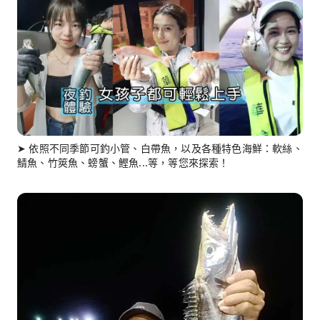
➤ 依照不同季節可釣小管、白帶魚，以及各種特色海鮮：軟絲、
鯖魚、竹筴魚、螃蟹、鰹魚...等，等您來探索！