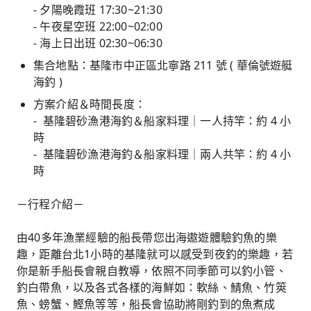
- 夕陽晚霞班 17:30~21:30
- 午夜星空班 22:00~02:00
- 海上日出班 02:30~06:30
集合地點：基隆市中正區北寧路 211 號 ( 華倫號遊艇
海釣 )
方案介紹＆時間長度：
- 基隆碧砂漁港海釣＆船家料理｜一人持竿：約 4 小
時
- 基隆碧砂漁港海釣＆船家料理｜兩人共竿：約 4 小
時
－行程介紹－
由40多年漁業經驗的船長帶您出海遨遊體驗釣魚的樂
趣，距離台北1小時的基隆就可以感受到夜釣的樂趣，若
你是新手船長會親自教導，依照不同季節可以釣小管、
釣白帶魚，以及各式各樣的海鮮如：軟絲、鯖魚、竹筴
魚、螃蟹、鰹魚等等，船長會協助將剛釣到的魚煮成