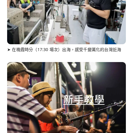
➤ 在晚霞時分（17:30 場次）出海，感受千變萬化的台灣近海