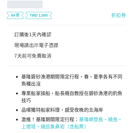
折扣券
94 折
TWD 1,000
訂購後1天內確認
現場請出示電子憑證
7天前可免費取消
基隆碧砂漁港期間限定行程，春、夏季各有不同
魚種出沒
專業船家操船，船長親自教授在碧砂漁港的釣魚
技巧
品嚐獨特船家料理，感受夜晚的北海岸
激推！基隆期間限定行程：
基隆嶼登島・繞島・
上燈塔・繞巡象鼻岩（含船票）