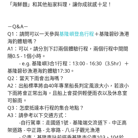
「海鮮麵」和其他船家料理，讓你成就感十足！
－Q&A－
Q1：請問可以一天參與
基隆嶼登島行程
＋基隆碧砂漁港
海釣體驗嗎？
A1：可以，請分別下訂兩個體驗行程，兩個行程中間間
隔0.5 - 1個小時。
- e.g. 基隆嶼3合1行程：13:00 - 16:30（3.5hr）＋
基隆碧砂漁港海釣體驗17:30。
Q2：當天下雨會出海嗎？
A2：出船標準將由40年專業船長判定風浪大小，若浪小
下雨將會正常出海，且船上會提供輕便雨衣以及休息室
可躲雨。
Q3：怎麼抵達本行程的集合地點？
A3：請參考以下交通方式：
-自行駕車：走國道1號 - 基隆端交流道下 - 中正高
架道路 - 中正路 - 北寧路 - 八斗子觀光漁港
- 公車：基隆車站前搭乘基隆市公車103、104於