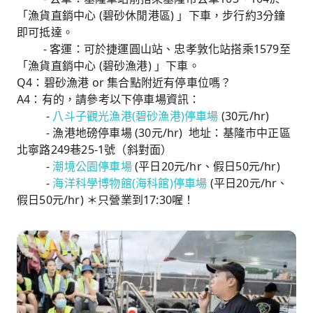
「漁貨直銷中心 (碧砂休閒港區) 」下車，步行約3分鐘
即可抵達。
- 客運：可於捷運圓山站、忠孝敦化站搭乘1579至
「漁貨直銷中心 (碧砂漁港) 」下車。
Q4：碧砂漁港 or 集合點附近有停車位嗎？
A4：有的，請參考以下停車場資訊：
-
八斗子觀光漁港(碧砂漁港)停車場
(30元/hr)
- 漁港地磅停車場 (30元/hr) 地址：基隆市中正區
北寧路249巷25-1號（斜對面）
-
潮境公園停車場
(平日20元/hr、假日50元/hr)
-
海洋科學博物館(海科館)停車場
(平日20元/hr、
假日50元/hr) ＊只營業到17:30喔！