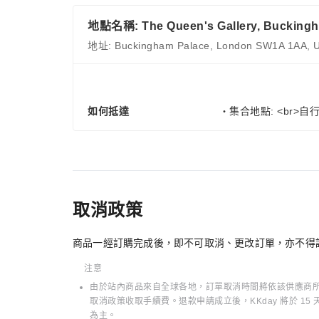
地點名稱: The Queen's Gallery, Buckingh
地址: Buckingham Palace, London SW1A 1AA, U
如何抵達
・集合地點: <br>自行
取消政策
商品一經訂購完成後，即不可取消、更改訂單，亦不得
注意
由於站內商品來自全球各地，訂單取消時間將依該供應商所在
取消政策收取手續費。退款申請成立後，KKday 將於 
為主。