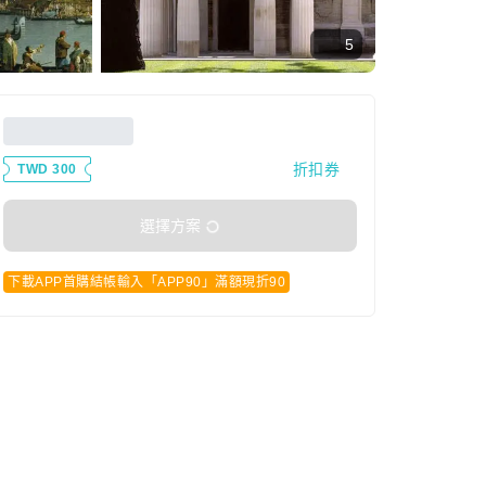
5
折扣券
TWD 300
選擇方案
下載APP首購結帳輸入「APP90」滿額現折90