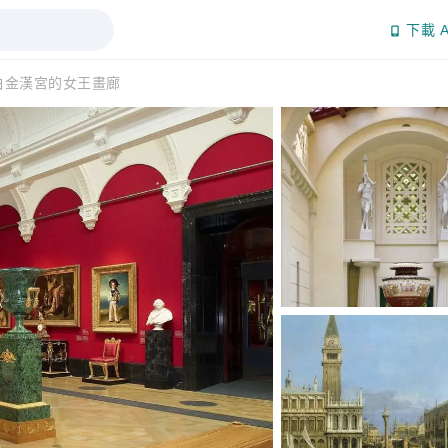
下載 A
白金漢宮的女王畫廊