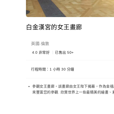
白金漢宮的女王畫廊
英國
倫敦
-
4.0
非常好
已售出 50+
行程時間：1 小時 30 分鐘
參觀女王畫廊，該畫廊由女王陛下揭幕，作為金禧
來豐富您的參觀. 欣賞世界上一些最精美的繪畫、