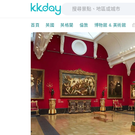
首頁
英國
英格蘭
倫敦
博物館 & 美術館