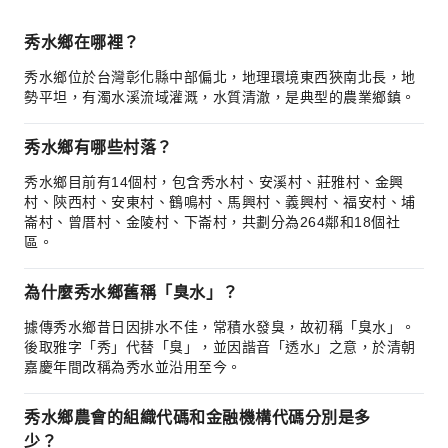
秀水鄉在哪裡？
秀水鄉位於台灣彰化縣中部偏北，地理環境東西狹南北長，地
勢平坦，有濁水溪流域灌溉，水質清澈，是典型的農業鄉鎮。
秀水鄉有哪些村落？
秀水鄉目前有14個村，包含秀水村、安溪村、莊雅村、金興
村、陝西村、安東村、鶴鳴村、馬興村、義興村、福安村、埔
崙村、曾厝村、金陵村、下崙村，共劃分為264鄰和18個社
區。
為什麼秀水鄉舊稱「臭水」？
據傳秀水鄉昔日因排水不佳，常積水發臭，故初稱「臭水」。
後取雅字「秀」代替「臭」，並因諧音「透水」之意，於清朝
嘉慶年間改稱為秀水並沿用至今。
秀水鄉農會的組織代碼和金融機構代碼分別是多
少？