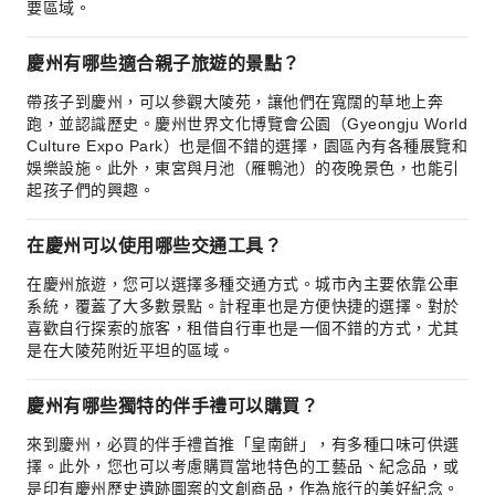
要區域。
慶州有哪些適合親子旅遊的景點？
帶孩子到慶州，可以參觀大陵苑，讓他們在寬闊的草地上奔
跑，並認識歷史。慶州世界文化博覽會公園（Gyeongju World
Culture Expo Park）也是個不錯的選擇，園區內有各種展覽和
娛樂設施。此外，東宮與月池（雁鴨池）的夜晚景色，也能引
起孩子們的興趣。
在慶州可以使用哪些交通工具？
在慶州旅遊，您可以選擇多種交通方式。城市內主要依靠公車
系統，覆蓋了大多數景點。計程車也是方便快捷的選擇。對於
喜歡自行探索的旅客，租借自行車也是一個不錯的方式，尤其
是在大陵苑附近平坦的區域。
慶州有哪些獨特的伴手禮可以購買？
來到慶州，必買的伴手禮首推「皇南餅」，有多種口味可供選
擇。此外，您也可以考慮購買當地特色的工藝品、紀念品，或
是印有慶州歷史遺跡圖案的文創商品，作為旅行的美好紀念。