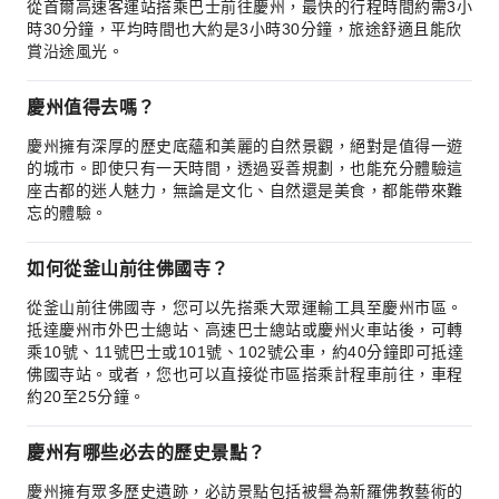
從首爾高速客運站搭乘巴士前往慶州，最快的行程時間約需3小
時30分鐘，平均時間也大約是3小時30分鐘，旅途舒適且能欣
賞沿途風光。
慶州值得去嗎？
慶州擁有深厚的歷史底蘊和美麗的自然景觀，絕對是值得一遊
的城市。即使只有一天時間，透過妥善規劃，也能充分體驗這
座古都的迷人魅力，無論是文化、自然還是美食，都能帶來難
忘的體驗。
如何從釜山前往佛國寺？
從釜山前往佛國寺，您可以先搭乘大眾運輸工具至慶州市區。
抵達慶州市外巴士總站、高速巴士總站或慶州火車站後，可轉
乘10號、11號巴士或101號、102號公車，約40分鐘即可抵達
佛國寺站。或者，您也可以直接從市區搭乘計程車前往，車程
約20至25分鐘。
慶州有哪些必去的歷史景點？
慶州擁有眾多歷史遺跡，必訪景點包括被譽為新羅佛教藝術的