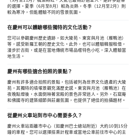
（9月至11月）楓葉轉紅，天氣也最為舒適宜人，是許多遊客
的選擇。夏季（6月至8月）較為炎熱，冬季（12月至2月）則
較為寒冷，但能體驗不同的雪景氛圍。
在慶州可以體驗哪些獨特的文化活動？
您可以參觀慶州歷史遺跡，如大陵苑、東宮與月池（雁鴨池）
等，感受新羅王朝的歷史文化。此外，也可以體驗韓服租借，
漫步於古街，或是在當地傳統市場品嚐特色小吃，深入體驗當
地生活。
慶州有哪些適合拍照的景點？
慶州有許多適合拍照的景點，包括被列為世界文化遺產的大陵
苑，其獨特的墳塚景觀充滿歷史感。東宮與月池（雁鴨池）在
夜晚點燈後，水面倒映著宮殿的景色非常迷人。另外，石窟庵
和佛國寺的建築細節與莊嚴氛圍，也提供了絕佳的拍攝題材。
從慶州火車站到市中心需要多久？
慶州火車站距離市中心（如慶州巴士總站附近）大約10到15分
鐘的車程。您可以選擇搭乘計程車或當地公車前往市中心的主