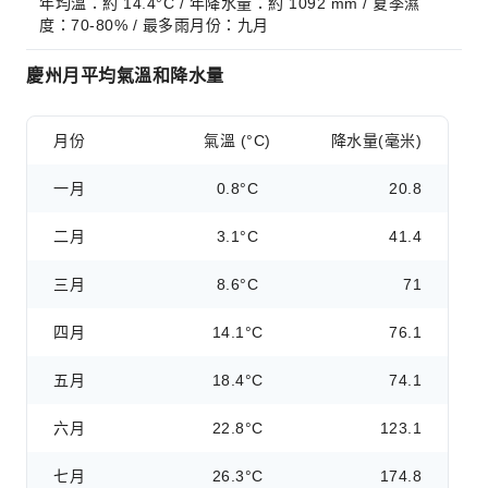
年均溫：約 14.4°C / 年降水量：約 1092 mm / 夏季濕
度：70-80% / 最多雨月份：九月
慶州月平均氣溫和降水量
月份
氣溫 (°C)
降水量(毫米)
一月
0.8°C
20.8
二月
3.1°C
41.4
三月
8.6°C
71
四月
14.1°C
76.1
五月
18.4°C
74.1
六月
22.8°C
123.1
七月
26.3°C
174.8