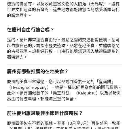
瑰寶的佛國寺，以及收藏豐富文物的大陵苑（天馬塚），還有
世界文化遺產的石窟庵。這些地方都能讓您深刻感受新羅時代
的輝煌歷史。
在慶州自由行適合嗎？
是的，慶州非常適合自由行。景點之間的交通相對便利，您可
以依據自己的步調探索歷史遺跡、品嚐在地美食，並體驗悠閒
的古都氛圍。規劃好行程，自由行能讓您更深入地體驗慶州的
獨特魅力。
慶州有哪些推薦的在地美食？
慶州的美食不容錯過，您可以品嚐到香氣十足的「皇南餅」
（Hwangnam-ppang），這是一種以紅豆為內餡的圓形糕點。
此外，還有類似餃子的「扁豆煎餅」（Kalguksu）以及以豬肉
為主的傳統料理，都能滿足您的味蕾。
前往慶州旅遊最佳季節是什麼時候？
慶州四季皆有不同的風貌。春季（3月至5月）百花盛開，秋季