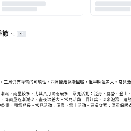
季節
°C
°F
氣候寒冷，三月仍有降雪的可能性，四月開始逐漸回暖，但早晚溫差大。常見
，氣候溫暖潮濕，雨量較多，尤其八月降雨最多。常見活動：泛舟、露營、
，氣候涼爽，降雨量逐漸減少，晝夜溫差大。常見活動：賞紅葉、溫泉泡湯。
C，氣候寒冷乾燥，積雪期長。常見活動：滑雪、雪上活動。建議穿著：厚重保