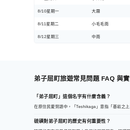
8/10
星期一
大霧
8/11
星期二
小毛毛雨
8/12
星期三
中雨
弟子屈町旅遊常見問題 FAQ 與
「弟子屈町」這個名字有什麼含義？
在原住民愛努語中，「Teshikaga」意指「基
硫磺對弟子屈町的歷史有何重要性？