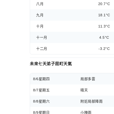
八月
20.7°C
九月
18.1°C
十月
11.3°C
十一月
4.5°C
十二月
-3.2°C
未來七天弟子屈町天氣
8/6
星期四
局部多雲
8/7
星期五
晴天
8/8
星期六
附近局部降雨
8/9
星期日
小陣雨