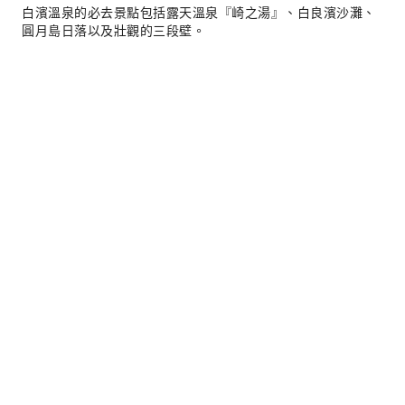
白濱溫泉的必去景點包括露天溫泉『崎之湯』、白良濱沙灘、
圓月島日落以及壯觀的三段壁。