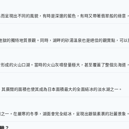
化而呈現出不同的風貌，有時是深邃的藍色，有時又帶著翡翠般的綠意
su地獄的獨特地質景觀。同時，湖畔的砂湯溫泉也是絕佳的觀賞點，可
發形成的火山口湖。當時的火山灰噴發量極大，甚至覆蓋了整個北海道
。其廣闊的面積也使其成為日本面積最大的全面結冰的淡水湖之一。
湖之一。在嚴寒的冬季，湖面會完全結冰，呈現出銀裝素裹的壯麗景象
驗？