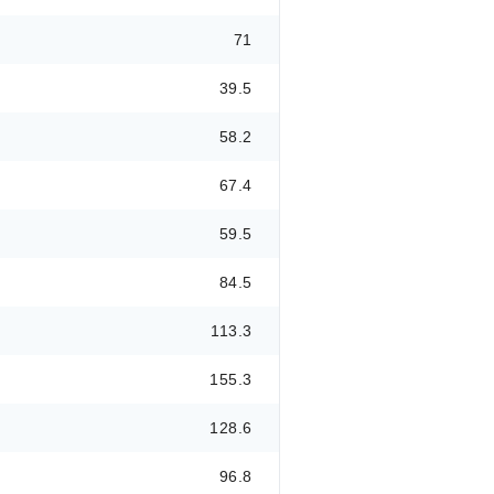
71
39.5
58.2
67.4
59.5
84.5
113.3
155.3
128.6
96.8