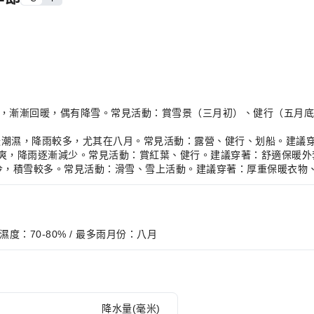
，氣候寒冷，漸漸回暖，偶有降雪。常見活動：賞雪景（三月初）、健行（五
，氣候溫暖潮濕，降雨較多，尤其在八月。常見活動：露營、健行、划船。建
C，氣候涼爽，降雨逐漸減少。常見活動：賞紅葉、健行。建議穿著：舒適保暖
，氣候寒冷，積雪較多。常見活動：滑雪、雪上活動。建議穿著：厚重保暖衣
夏季濕度：70-80% / 最多雨月份：八月
降水量(毫米)