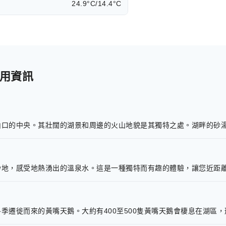
24.9°C/14.4°C
實用資訊
山口的中央。其壯闊的湖景和周邊的火山地貌是其獨特之處。湖畔的砂
砂地，感受地熱湧出的溫泉水。這是一種獨特而有趣的體驗，讓您近距
季遷徙而來的黃嘴天鵝。大約有400至500隻黃嘴天鵝會棲息在湖區