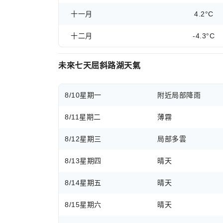
十一月
4.2°C
十二月
-4.3°C
未來七天屈斜路湖天氣
8/10
星期一
附近局部降雨
8/11
星期二
薄霧
8/12
星期三
局部多雲
8/13
星期四
晴天
8/14
星期五
晴天
8/15
星期六
晴天