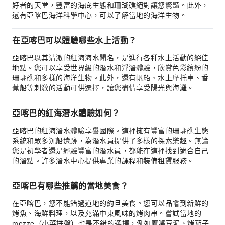
好者的天堂，豐富的海底生態和珊瑚礁絕對讓您驚豔。此外，
還有亞喀巴海洋科學中心，可以了解當地的海洋生物。
在亞喀巴可以體驗哪些水上活動？
亞喀巴以其清澈的紅海海水聞名，是進行各種水上活動的絕佳
地點。您可以享受世界級的潛水和浮潛體驗，欣賞色彩繽紛的
珊瑚礁和多樣的海洋生物。此外，還有帆船、水上摩托車、香
蕉船等刺激的活動可供選擇，讓您盡情享受陽光與海灘。
亞喀巴的紅海潛水體驗如何？
亞喀巴的紅海潛水體驗享譽國際。這裡擁有豐富的珊瑚礁生態
系統和眾多沉船遺跡，為潛水員提供了多樣的探索樂趣。無論
您是初學者還是經驗豐富的潛水員，都能在這裡找到適合自己
的潛點。許多潛水中心提供專業的課程和裝備租賃服務。
亞喀巴有哪些推薦的當地美食？
在亞喀巴，您不能錯過道地的約旦美食。您可以品嚐到新鮮的
烤魚、海鮮料理，以及充滿中東風味的烤肉串。嘗試當地的
mezze（小菜拼盤）也是不錯的選擇，例如鷹嘴豆泥、烤茄子