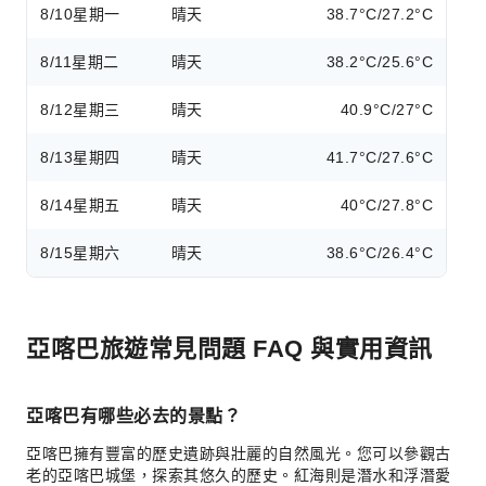
8/10
星期一
晴天
38.7°C/27.2°C
8/11
星期二
晴天
38.2°C/25.6°C
8/12
星期三
晴天
40.9°C/27°C
8/13
星期四
晴天
41.7°C/27.6°C
8/14
星期五
晴天
40°C/27.8°C
8/15
星期六
晴天
38.6°C/26.4°C
亞喀巴旅遊常見問題 FAQ 與實用資訊
亞喀巴有哪些必去的景點？
亞喀巴擁有豐富的歷史遺跡與壯麗的自然風光。您可以參觀古
老的亞喀巴城堡，探索其悠久的歷史。紅海則是潛水和浮潛愛