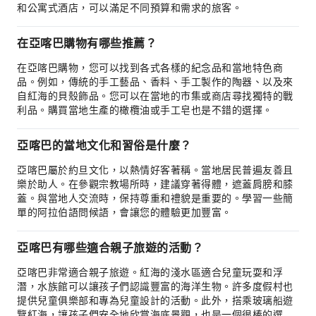
和公寓式酒店，可以滿足不同預算和需求的旅客。
在亞喀巴購物有哪些推薦？
在亞喀巴購物，您可以找到各式各樣的紀念品和當地特色商
品。例如，傳統的手工藝品、香料、手工製作的陶器、以及來
自紅海的貝殼飾品。您可以在當地的市集或商店尋找獨特的戰
利品。購買當地生產的橄欖油或手工皂也是不錯的選擇。
亞喀巴的當地文化和習俗是什麼？
亞喀巴屬於約旦文化，以熱情好客著稱。當地居民普遍友善且
樂於助人。在參觀宗教場所時，建議穿著得體，遮蓋肩膀和膝
蓋。與當地人交流時，保持尊重和禮貌是重要的。學習一些簡
單的阿拉伯語問候語，會讓您的體驗更加豐富。
亞喀巴有哪些適合親子旅遊的活動？
亞喀巴非常適合親子旅遊。紅海的淺水區適合兒童玩耍和浮
潛，水族館可以讓孩子們認識豐富的海洋生物。許多度假村也
提供兒童俱樂部和專為兒童設計的活動。此外，搭乘玻璃船遊
覽紅海，讓孩子們安全地欣賞海底景觀，也是一個很棒的選