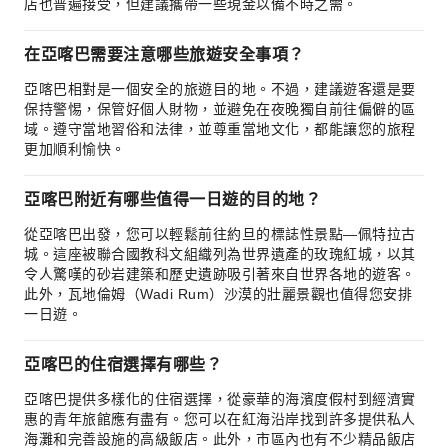
店也普遍接受，但建議攜帶一些現金以備不時之需。
在亞喀巴需要注意哪些旅遊安全事項？
亞喀巴相對是一個安全的旅遊目的地。不過，建議遊客還是要
保持警惕，保管好個人財物，並避免在夜晚獨自前往偏僻的區
域。遵守當地習俗和法律，並尊重當地文化，都能讓您的旅程
更加順利愉快。
亞喀巴附近有哪些值得一日遊的目的地？
從亞喀巴出發，您可以輕鬆前往約旦的標誌性景點—佩特拉古
城。這座被聯合國教科文組織列為世界遺產的玫瑰紅城，以其
令人驚嘆的砂岩建築和歷史遺跡吸引著來自世界各地的遊客。
此外，瓦地倫姆（Wadi Rum）沙漠的壯麗景觀也值得您安排
一日遊。
亞喀巴的住宿選擇有哪些？
亞喀巴提供多樣化的住宿選擇，從豪華的海濱度假村到經濟實
惠的青年旅館應有盡有。您可以在紅海沿岸找到許多提供私人
海灘和完善設施的高級飯店。此外，市區內也有不少精品飯店