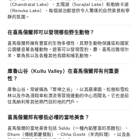
（Chandratal Lake）、太陽湖（Surajtal Lake）和勒納卡湖
（Renuka Lake），每個湖泊都提供令人驚嘆的自然美景和寧
靜的氛圍。
在喜馬偕爾邦可以發現哪些野生動物？
喜馬偕爾邦擁有豐富的生物多樣性，其野生動物保護區和國家
公園棲息著各種動物。遊客可以發現雪豹、麝、喜馬拉雅塔尔
羊、單角鳥以及各種其他鳥類和哺乳動物。
庫魯山谷（Kullu Valley）在喜馬偕爾邦有何重要
性？
庫魯山谷，常被稱為「眾神之谷」，以其蘋果園、松樹和雪松
林以及作為滑翔傘和漂流等冒險運動的中心而聞名。它也是前
往馬納利等其他熱門目的地的門戶。
喜馬偕爾邦有哪些必嚐的當地美食？
喜馬偕爾的當地美食包括 Siddu（一種內餡豐富的蒸麵包）、
Dham（傳統節慶餐點）、Chha Gosht（羊肉料理），以及各