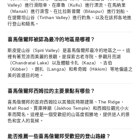
Valley）進行滑翔傘、在庫魯（Kullu）進行漂流、在馬納里
（Manali）進行滑雪、在比拉斯普爾（Bilaspur）進行划船、
在提爾坦山谷（Tirthan Valley）進行釣魚，以及在該邦各地進
行登山和騎馬。
喜馬偕爾邦被認為最冷的地區是哪裡？
斯皮提山谷（Spiti Valley）是喜馬偕爾邦最冷的地區之一。這
裡有著荒涼而美麗的景觀，是探索古老寺院、參觀月亮湖
（Chandratal Lake）以及體驗卡扎（Kaza）、吉伯
（Kibber）、朗扎（Langza）和希奇姆（Hikkim）等地偏遠之
美的首選目的地。
喜馬偕爾邦西姆拉的主要景點有哪些？
喜馬偕爾邦的首府西姆拉以其殖民時期建築、The Ridge、
Mall Road、賈庫神廟（Jakhoo Temple）和西姆拉觀光小火
車而聞名。這裡是一個受歡迎的山區度假勝地，提供迷人的景
色和宜人的氣候。
能否推薦一些喜馬偕爾邦受歡迎的登山路線？