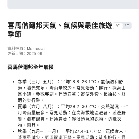
喜馬偕爾邦天氣、氣候與最佳旅遊
°C
°F
季節
資料來源：Meteostat
更新日期：2025-09
喜馬偕爾邦全年氣候
春季（三月–五月）：平均18.8–26.1°C，氣候溫和舒
適，陽光充足，降雨量較少。常見活動：健行、探索山
區小鎮、參觀寺廟。建議穿著：輕便外套、長袖衫、舒
適的步行鞋。
夏季（六月–八月）：平均29.2–30.2°C，炎熱潮濕，七
月降雨量最多。常見活動：在高海拔地區避暑、溪邊野
餐、瀑布觀賞。建議穿著：輕薄透氣的衣物、防曬衣
物、雨具。
秋季（九月–十一月）：平均27.4–17.7°C，氣候宜人，
降雨量減少，氣溫逐漸下降。常見活動：徒步旅行、賞