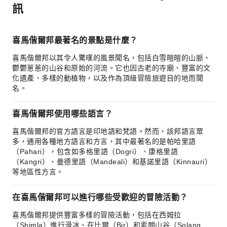
訊
喜馬偕爾邦最著名的景點是什麼？
喜馬偕爾邦以其令人驚嘆的風景聞名，包括白雪皚皚的山脈、
鬱鬱蔥蔥的山谷和原始的河流。它也因古老的寺廟、豐富的文
化遺產、多樣的動植物，以及作為頂級冒險旅遊目的地而聞
名。
喜馬偕爾邦使用哪些語言？
喜馬偕爾邦的官方語言是印地語和梵語。然而，該邦語言眾
多，通用各種地方語言和方言，其中最著名的是帕哈里語
（Pahari），包含如多格里語（Dogri）、康格里語
（Kangri）、曼德里語（Mandeali）和基諾里語（Kinnauri）
等地區性方言。
在喜馬偕爾邦可以進行哪些受歡迎的冒險活動？
喜馬偕爾邦提供豐富多樣的冒險活動，包括在西姆拉
（Shimla）進行滑冰、在比爾（Bir）和索朗山谷（Solang