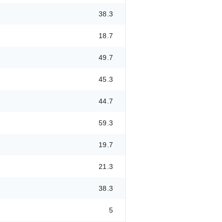
38.3
18.7
49.7
45.3
44.7
59.3
19.7
21.3
38.3
5