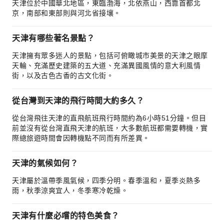
天津位於中國華北地區，東臨渤海，北依燕山，西靠首都北
京，南部和東部則與河北省接壤。
天津有哪些著名景點？
天津擁有眾多迷人的景點，包括可俯瞰城市美景的天津之眼摩
天輪、充滿歷史建築的五大道、充滿異國風情的意大利風情
街，以及古色古香的古文化街。
從台灣到天津的飛行時間大約多久？
從台灣飛往天津的直飛航班飛行時間約為6小時51分鐘。但目
前並沒有從台灣直飛天津的航班，大多數航班都需要轉機，實
際總旅遊時間會因轉機點不同而有所差異。
天津的氣候如何？
天津屬於溫帶季風氣候，四季分明。春季溫和，夏季炎熱多
雨，秋季涼爽宜人，冬季寒冷乾燥。
天津有什麼必嚐的特色美食？