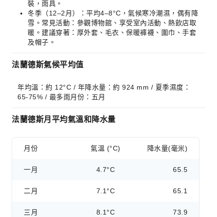
裝，雨具。
冬季（12–2月）：平均4–8°C，氣候寒冷潮濕，偶有降
雪。常見活動：參觀博物館、享受室內活動、熱飲店取
暖。建議穿著：厚外套、毛衣、保暖褲襪、圍巾、手套
及帽子。
法蘭德斯氣候平均值
年均溫：約 12°C / 年降水量：約 924 mm / 夏季濕度：
65-75% / 最多雨月份：五月
法蘭德斯月平均氣溫和降水量
月份
氣溫 (°C)
降水量(毫米)
一月
4.7°C
65.5
二月
7.1°C
65.1
三月
8.1°C
73.9