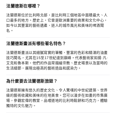
法蘭德斯在哪裡？
法蘭德斯位於比利時北部，是比利時三個地區中面積最大、人
口最多的地方。歷史上，它曾是歐洲重要的商業和文化中心，
如今以其豐富的藝術遺產、迷人的城市風光和美味的啤酒聞
名。
法蘭德斯畫派有哪些著名特色？
法蘭德斯畫派以其細膩寫實的筆觸、豐富的色彩和精湛的油畫
技巧聞名，尤其在15至17世紀達到巔峰。代表藝術家如揚·凡·
艾克和魯本斯，他們的作品常描繪宗教、歷史場景以及當時的
生活細節，展現出極高的藝術造詣和感染力。
為什麼要去法蘭德斯旅遊？
法蘭德斯擁有悠久的歷史文化、令人驚嘆的中世紀建築、世界
級的藝術收藏和美味的在地美食。您可以漫步在如畫的市集廣
場，參觀宏偉的教堂，品嚐道地的比利時鬆餅和巧克力，體驗
獨特的文化魅力。