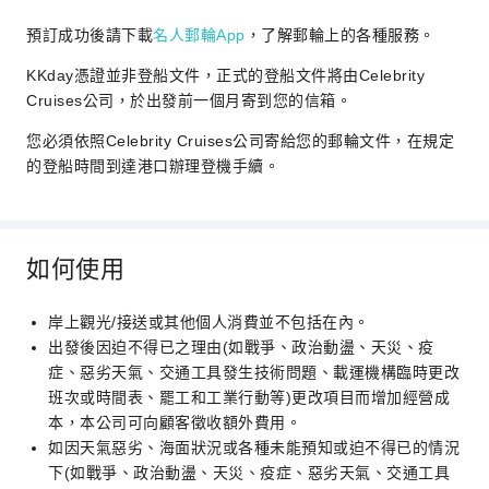
出發時間：：00:00
預訂成功後請下載
名人郵輪App
，了解郵輪上的各種服務。
第 9 天
佛羅里達, 勞德代爾堡
KKday憑證並非登船文件，正式的登船文件將由Celebrity
2026/11/07
下船
Cruises公司，於出發前一個月寄到您的信箱。
抵達時間：07:00
您必須依照Celebrity Cruises公司寄給您的郵輪文件，在規定
的登船時間到達港口辦理登機手續。
如何使用
岸上觀光/接送或其他個人消費並不包括在內。
出發後因迫不得已之理由(如戰爭、政治動盪、天災、疫
症、惡劣天氣、交通工具發生技術問題、載運機構臨時更改
班次或時間表、罷工和工業行動等)更改項目而增加經營成
本，本公司可向顧客徵收額外費用。
如因天氣惡劣、海面狀況或各種未能預知或迫不得已的情況
下(如戰爭、政治動盪、天災、疫症、惡劣天氣、交通工具