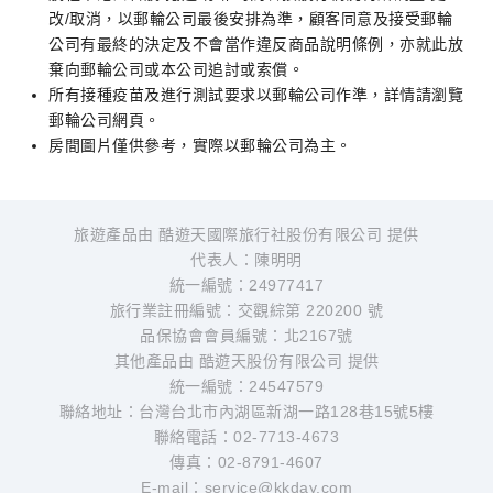
改/取消，以郵輪公司最後安排為準，顧客同意及接受郵輪
公司有最終的決定及不會當作違反商品說明條例，亦就此放
棄向郵輪公司或本公司追討或索償。
所有接種疫苗及進行測試要求以郵輪公司作準，詳情請瀏覽
郵輪公司網頁。
房間圖片僅供參考，實際以郵輪公司為主。
旅遊產品由 酷遊天國際旅行社股份有限公司 提供
代表人：陳明明
統一編號：24977417
旅行業註冊編號：交觀綜第 220200 號
品保協會會員編號：北2167號
其他產品由 酷遊天股份有限公司 提供
統一編號：24547579
聯絡地址：台灣台北市內湖區新湖一路128巷15號5樓
聯絡電話：02-7713-4673
傳真：02-8791-4607
E-mail：service@kkday.com