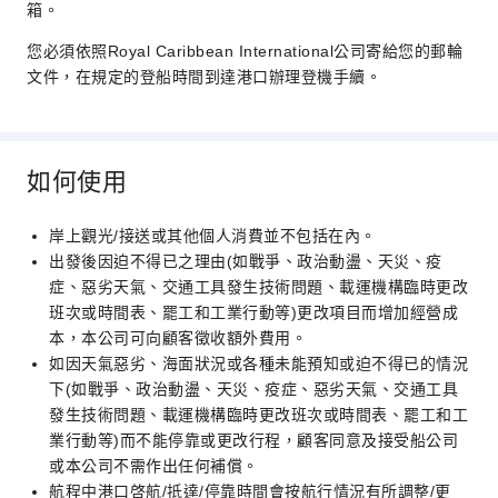
箱。
您必須依照Royal Caribbean International公司寄給您的郵輪
文件，在規定的登船時間到達港口辦理登機手續。
如何使用
岸上觀光/接送或其他個人消費並不包括在內。
出發後因迫不得已之理由(如戰爭、政治動盪、天災、疫
症、惡劣天氣、交通工具發生技術問題、載運機構臨時更改
班次或時間表、罷工和工業行動等)更改項目而增加經營成
本，本公司可向顧客徵收額外費用。
如因天氣惡劣、海面狀況或各種未能預知或迫不得已的情況
下(如戰爭、政治動盪、天災、疫症、惡劣天氣、交通工具
發生技術問題、載運機構臨時更改班次或時間表、罷工和工
業行動等)而不能停靠或更改行程，顧客同意及接受船公司
或本公司不需作出任何補償。
航程中港口啓航/抵達/停靠時間會按航行情況有所調整/更