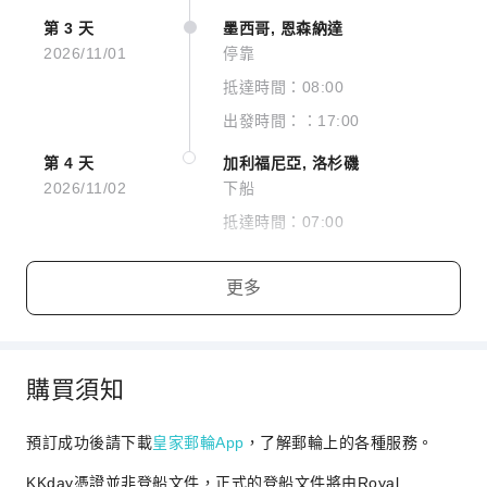
第 3 天
墨西哥, 恩森納達
2026/11/01
停靠
抵達時間：08:00
出發時間：：17:00
第 4 天
加利福尼亞, 洛杉磯
2026/11/02
下船
抵達時間：07:00
查看圖片
更多
Studio Interior Stateroom
購買須知
查看更多
預訂成功後請下載
皇家郵輪App
，了解郵輪上的各種服務。
KKday憑證並非登船文件，正式的登船文件將由Royal