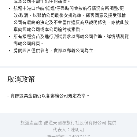
或本公司不需作出任何補償。
航程中港口啓航/抵達/停靠時間會按航行情況有所調整/更
改/取消，以郵輪公司最後安排為準，顧客同意及接受郵輪
公司有最終的決定及不會當作違反商品說明條例，亦就此放
棄向郵輪公司或本公司追討或索償。
所有接種疫苗及進行測試要求以郵輪公司作準，詳情請瀏覽
郵輪公司網頁。
房間圖片僅供參考，實際以郵輪公司為主。
取消政策
- 實際退票金額仍以各郵輪公司規定為準。
旅遊產品由 酷遊天國際旅行社股份有限公司 提供
代表人：陳明明
統一編號：24977417