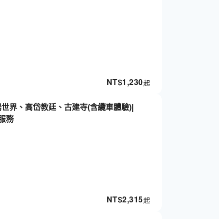
NT$
1,230
起
世界、高岱教廷、古建寺(含纜車體驗)|
送服務
NT$
2,315
起