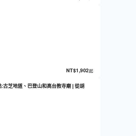
NT$
1,902
起
亮點:古芝地道、巴登山和高台教寺廟 | 從胡