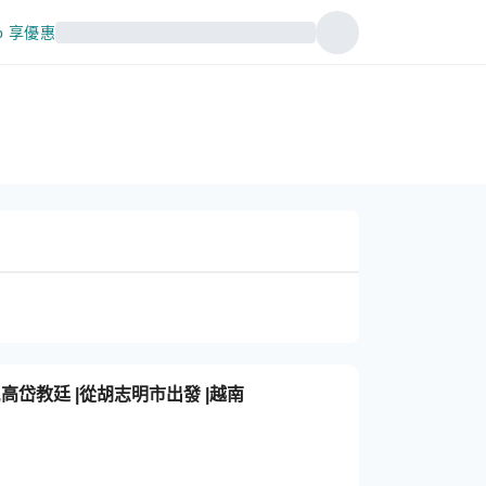
p 享優惠
,高岱教廷 |從胡志明市出發 |越南