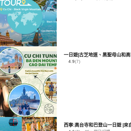
一日遊|古芝地道、黑聖母山和高岱
4.9
(7)
西寧:高台寺和巴登山一日遊 |