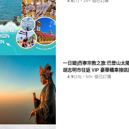
4.6
(7)・25+ 個已訂購
一日遊|西寧宗教之旅:巴登山太陽
胡志明市往返 VIP 豪華轎車接
4.9
(10)・50+ 個已訂購