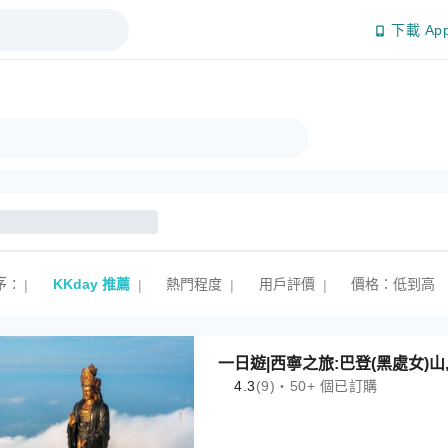
下載 Ap
序
:
KKday 推薦
熱門程度
用戶評價
價格：低到高
|
|
|
|
一日遊|西寧之旅:巴登(黑處女)山
4.3
(9)・50+ 個已訂購