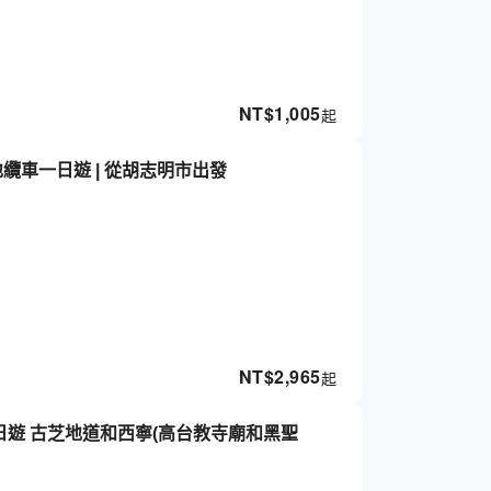
NT$
1,005
起
聖地纜車一日遊 | 從胡志明市出發
NT$
2,965
起
日遊 古芝地道和西寧(高台教寺廟和黑聖