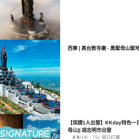
西寧 | 高台教寺廟 - 黑聖母山
【保證1人出發】KKday特色一
母山)| 胡志明市出發
4.8
(18)・75+ 個已訂購