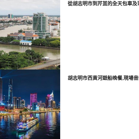
從胡志明市到芹苴的全天包車及
胡志明市西貢河遊船晚餐,現場音