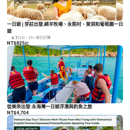
一日遊 | 芽莊出發,綿羊牧場、永熙村、萊洞和葡萄園一日
遊
4.7
(14)・25+ 個已訂購
NT$
825
起
從美奈出發:永海灣一日遊浮潛與釣魚之旅
NT$
4,704