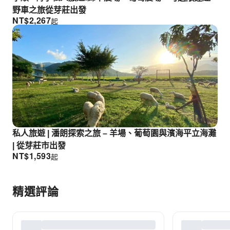
野車之旅從芽莊出發
NT$
2,267
起
私人旅遊 | 潘朗探索之旅 – 羊場、葡萄園與濱海平立海灘
| 從芽莊市出發
NT$
1,593
起
精選評論