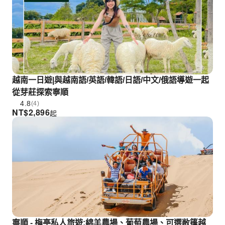
越南一日遊|與越南語/英語/韓語/日語/中文/俄語導遊一起
從芽莊探索寧順
4.8
(4)
NT$
2,896
起
寧順 - 梅亭私人旅遊:綿羊農場、葡萄農場、可選敞篷越