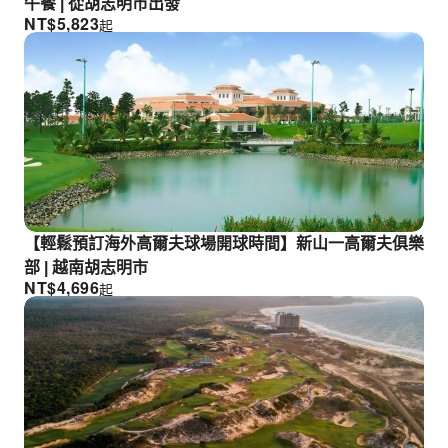
午餐 | 從胡志明市出發
NT$
5,823
起
【輕鬆預訂海外高爾夫球場開球時間】新山一高爾夫俱樂
部 | 越南胡志明市
NT$
4,696
起